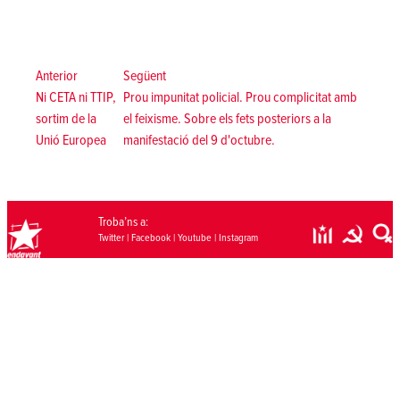
Navegació
d'entrades
Anterior:
Següent:
Anterior
Següent
Ni CETA ni TTIP,
Prou impunitat policial. Prou complicitat amb
sortim de la
el feixisme. Sobre els fets posteriors a la
Unió Europea
manifestació del 9 d'octubre.
Troba’ns a:
Twitter
|
Facebook
|
Youtube
|
Instagram