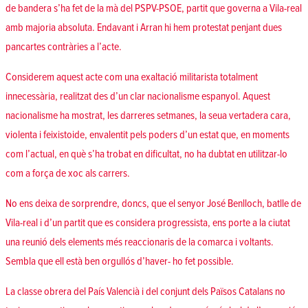
de bandera s’ha fet de la mà del PSPV-PSOE, partit que governa a Vila-real
amb majoria absoluta. Endavant i Arran hi hem protestat penjant dues
pancartes contràries a l’acte.
Considerem aquest acte com una exaltació militarista totalment
innecessària, realitzat des d’un clar nacionalisme espanyol. Aquest
nacionalisme ha mostrat, les darreres setmanes, la seua vertadera cara,
violenta i feixistoide, envalentit pels poders d’un estat que, en moments
com l’actual, en què s’ha trobat en dificultat, no ha dubtat en utilitzar-lo
com a força de xoc als carrers.
No ens deixa de sorprendre, doncs, que el senyor José Benlloch, batlle de
Vila-real i d’un partit que es considera progressista, ens porte a la ciutat
una reunió dels elements més reaccionaris de la comarca i voltants.
Sembla que ell està ben orgullós d’haver- ho fet possible.
La classe obrera del País Valencià i del conjunt dels Països Catalans no