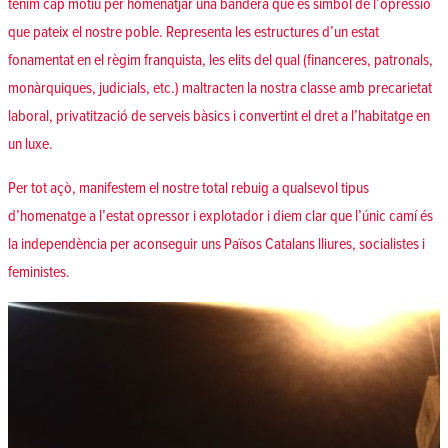
tenim cap motiu per homenatjar una bandera que és símbol de l’opressió
que pateix el nostre poble. Representa les estructures d’un estat
fonamentat en el règim franquista, les elits del qual (financeres, patronals,
monàrquiques, judicials, etc.) maltracten la nostra classe amb precarietat
laboral, privatització de serveis bàsics i convertint el dret a l’habitatge en
un luxe.
Per tot açò, manifestem el nostre total rebuig a qualsevol tipus
d’homenatge a l’estat opressor i explotador i diem clar que l’únic camí és
la independència per aconseguir uns Països Catalans lliures, socialistes i
feministes.