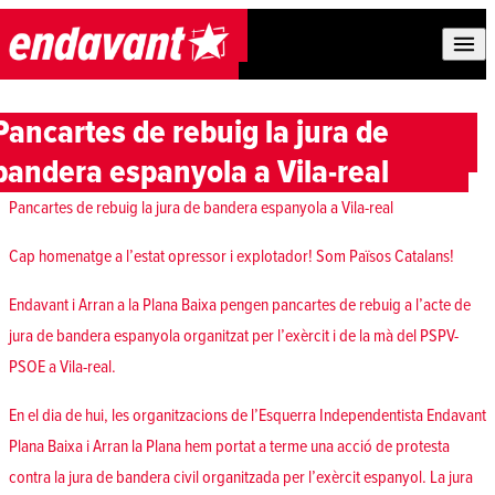
Skip to content
Pancartes de rebuig la jura de
bandera espanyola a Vila-real
Pancartes de rebuig la jura de bandera espanyola a Vila-real
Cap homenatge a l’estat opressor i explotador! Som Països Catalans!
Endavant i Arran a la Plana Baixa pengen pancartes de rebuig a l’acte de
jura de bandera espanyola organitzat per l’exèrcit i de la mà del PSPV-
PSOE a Vila-real.
En el dia de hui, les organitzacions de l’Esquerra Independentista Endavant
Plana Baixa i Arran la Plana hem portat a terme una acció de protesta
contra la jura de bandera civil organitzada per l’exèrcit espanyol. La jura