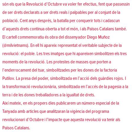
són els que la Revolució d’Octubre va voler fer efectius, fent que passessin
de ser drets declarats a ser drets reals i palpables per al conjunt de la
població. Cent anys després, la batalla per conquerir tots i cadascun
d’aquests drets continua oberta a tot el món, i als Països Catalans també.
El cartell commemoratiu és obra del dissenyador Diego Muñoz
(
@milvietnams
). En ell hi apareix representat el veritable subjecte de la
revolució: el poble. Les tres imatges que hi apareixen simbolitzen els tres
moments de la revolució. Les protestes de masses que porten a
l’enderrocament del tsar, simbolitzades per les dones de la factoria
Putilov. La presa del poder, simbolitzada en l’acció dels guàrdies rojos. I
la transformació revolucionària, simbolitzada en l’accés de la pagesia a la
terra i de les dones treballadores a la igualtat de drets.
Així mateix, en els propers dies publicarem un número especial de la
Tanyada amb articles que analitzaran la vigència del programa
revolucionari d’Octubre i l’impacte que aquesta revolució va tenir als
Països Catalans.