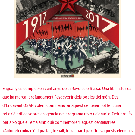
Enguany es compleixen cent anys de la Revolució Russa. Una fita històrica
que ha marcat profundament l’esdevenir dels pobles del món. Des
d’Endavant OSAN volem commemorar aquest centenari tot fent una
reflexió crítica sobre la vigència del programa revolucionari d’Octubre. És
per això que el lema amb què commemorem aquest centenari és
«Autodeterminació, igualtat, treball, terra, pau i pa». Tots aquests elements