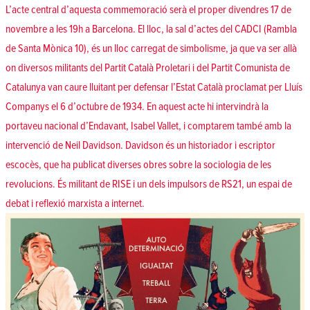
L’acte central d’aquesta commemoració serà el proper divendres 17 de
novembre a les 19h a Barcelona. El lloc, la sal d’actes del CADCI (Rambla
de Santa Mònica 10), és un lloc carregat de simbolisme, ja que va ser allà
on diversos militants del Partit Català Proletari i del Partit Comunista de
Catalunya van caure lluitant per defensar l’Estat Català proclamat per Lluís
Companys el 6 d’octubre de 1934. En aquest acte hi intervindrà la
portaveu nacional d’Endavant, Isabel Vallet, i comptarem també amb la
intervenció de Neil Davidson. Davidson és un historiador i escriptor
escocès, que ha publicat diverses obres sobre la sociologia de les
revolucions. És militant de RISE i un dels impulsors de RS21, un espai de
debat i reflexió marxista a internet.