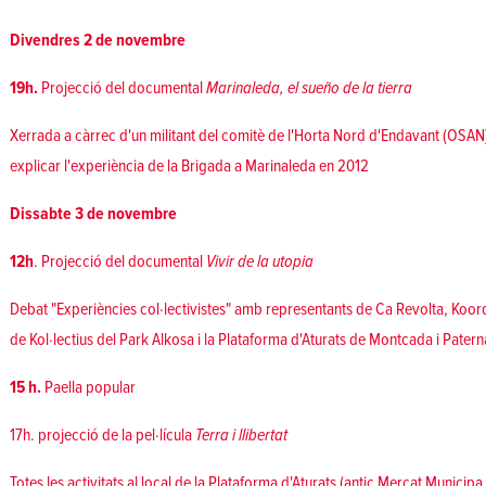
Divendres 2 de novembre
19h.
Projecció del documental
Marinaleda, el sueño de la tierra
Xerrada a càrrec d'un militant del comitè de l'Horta Nord d'Endavant (OSAN
explicar l'experiència de la Brigada a Marinaleda en 2012
Dissabte 3 de novembre
12h
. Projecció del documental
Vivir de la utopia
Debat "Experiències col·lectivistes" amb representants de Ca Revolta, Koo
de Kol·lectius del Park Alkosa i la Plataforma d'Aturats de Montcada i Patern
15 h.
Paella popular
17h. projecció de la pel·lícula
Terra i llibertat
Totes les activitats al local de la Plataforma d'Aturats (antic Mercat Municipa