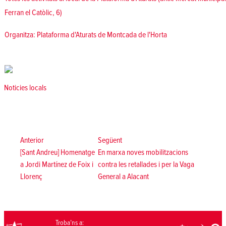
Ferran el Catòlic, 6)
Organitza:
Plataforma d'Aturats de Montcada de l'Horta
Posted in
Noticies locals
Navegació
d'entrades
Anterior:
Següent:
Anterior
Següent
[Sant Andreu] Homenatge
En marxa noves mobilitzacions
a Jordi Martínez de Foix i
contra les retallades i per la Vaga
Llorenç
General a Alacant
Troba’ns a: