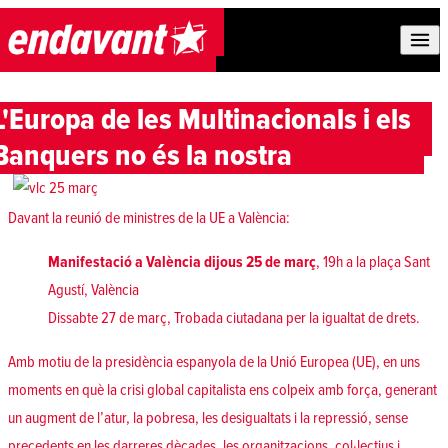
Skip to content
L'Europa de les Multinacionals i els
Banquers no és la nostra
Davant la reunió de ministres de la UE a València:
Manifestació a València dijous 25 de març
, 19h a la plaça Sant
Agustí, València
Dissabte 27 de març, Trobada ciutadana per la igualtat de drets.
Amb motiu de la presidència espanyola de la Unió Europea (UE), en uns
moments en què la crisi global capitalista ens colpeix amb força, generant
un augment de l’atur, la pobresa, les desigualtats i la repressió, sense
precedents en les darreres dècades, les organitzacions, col·lectius i