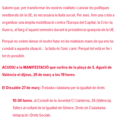
Sabem que, per transformar les nostres realitats i canviar les polítiques
neoliberals de la UE, és necessària la lluita social. Per això, fem una crida a
organitzar una àmplia mobilització contra l’Europa del Capital, la Crisi i la
Guerra, al llarg d’aquest semestre durant la presidència spanyola de la UE.
Perquè no volem deixar el nostre futur en les mateixes mans de qui ens ha
conduït a aquesta situació… la lluita és l'únic camí. Perquè tot està er fer i
tot és possible.
ACUDIU a la MANIFESTACIÓ que sortira de la plaça de S. Agusti de
València el dijous, 25 de març a les 19 hores
.
El Dissabte 27 de març:
Trobada ciutadana per la igualtat de drets
10:30 hores
, al Consell de la Joventut C/ Llanterna, 26 (València).
Tallers al voltant de la Igualtat de Génere, Drets de Ciutadania-
nmigració i Drets Socials .