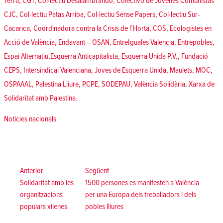
Terra, CGT, Col·lectiu Desalambrando, Colectivo de Jóvenes Comunistas
CJC, Col·lectiu Patas Arriba, Col·lectiu Sense Papers, Col·lectiu Sur-
Cacarica, Coordinadora contra la Crisis de l’Horta, COS, Ecologistes en
Acció de València, Endavant – OSAN, EntreIguales-Valencia, Entrepobles,
Espai Alternatiu,Esquerra Anticapitalista, Esquerra Unida P.V., Fundació
CEPS, Intersindical Valenciana, Joves de Esquerra Unida, Maulets, MOC,
OSPAAAL, Palestina Lliure, PCPE, SODEPAU, València Solidària, Xarxa de
Solidaritat amb Palestina.
Posted in
Noticies nacionals
Navegació
d'entrades
Anterior:
Següent:
Anterior
Següent
Solidaritat amb les
1500 persones es manifesten a València
organitzacions
per una Europa dels treballadors i dels
populars xilenes
pobles lliures