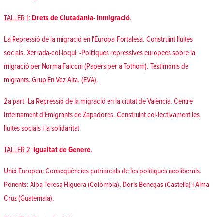
TALLER 1
:
Drets de Ciutadania- Inmigració
.
La Repressió de la migració en l'Europa-Fortalesa. Construint lluites
socials. Xerrada-col·loqui: -Polítiques repressives europees sobre la
migració per Norma Falconi (Papers per a Tothom). Testimonis de
migrants. Grup En Voz Alta. (EVA).
2a part -La Repressió de la migració en la ciutat de València. Centre
Internament d'Emigrants de Zapadores. Construint col·lectivament les
lluites socials i la solidaritat
TALLER 2
:
Igualtat de Genere
.
Unió Europea: Conseqüències patriarcals de les polítiques neoliberals.
Ponents: Alba Teresa Higuera (Colòmbia), Doris Benegas (Castella) i Alma
Cruz (Guatemala).