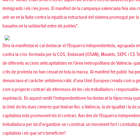
immigrants i els i les joves. El manifest de la campanya valenciana feia una c
unir-se en la lluita contra la injustícia estructural del sistema promogut per la
basades en la solidaritat entre els pobles".
Dins la manifestació cal destacar el l'Esquerra Independentista, agrupada e
contra la crisi -formada per la COS, Endavant (OSAN), Maulets, SEPC i CS Te
de diferents accions anticapitalistes en l'àrea metropolitana de València- qu
crits de protesta no han cessat en tota la marxa. Al manifest fet públic hui p
denunciava el caràcter antidemocràtic d'una Unió Europea creada com a gest
com a projecte contrari als interessos de les i els treballadors i responsable
explotació. En aquest sentit l'independentisme ha destacat la hipocresia que
la Unió de les dues cimeres que tindran lloc a València, la de igualtat i la de s
capitalista està promovent tot el contrari. Així des de l'Esquerra Independenti
treballadora per tal d'organitzar-se i construir un moviment fort i combatiu 
capitalista i els que se'n beneficien".