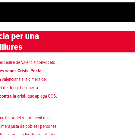
cia per una
lliures
del centre de València convocats
es seues Crisis, Per la
a valenciana a la cimera de
l del Túria. L'esquerra
ontra la crisi,
que aplega COS,
i en favor del repartiment de la
ialment justa de pobles i persones
stema com ara les dones, els i les