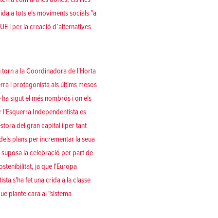
rida a tots els moviments socials "a
 UE i per la creació d’alternatives
n torn a la Coordinadora de l'Horta
rra i protagonista als últims mesos
e ha sigut el més nombrós i on els
er l'Esquerra Independentista es
ora del gran capital i per tant
 dels plans per incrementar la seua
 suposa la celebració per part de
ostenibilitat, ja que l'Europa
sta s'ha fet una crida a la classe
que plante cara al "sistema