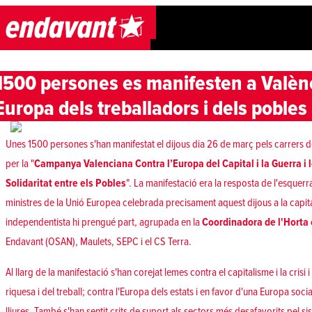
Skip to content
1500 persones es manifesten a Valèn
Europa dels treballadors i dels pobles 
Unes 1500 persones s'han manifestat el dijous dia 26 de març pels carrers 
per la "
Campanya Valenciana Contra l’Europa del Capital i la Guerra i l
Solidaritat entre els Pobles
". La manifestació era la resposta de l'esquerr
ministres de la Unió Europea celebrada precisament aquest dijous a la capita
independentista hi prengué part, agrupada en la
Coordinadora de l'Horta c
Endavant (OSAN), Maulets, SEPC i el CS Terra.
Al llarg de la manifestació s'han corejat lemes contra el capitalisme i la crisi 
riquesa i del treball; contra l'Europa dels estats i en favor d'una Europa soc
lliures. També s'han sentit crits de suport als sectors més desafavorits pel si