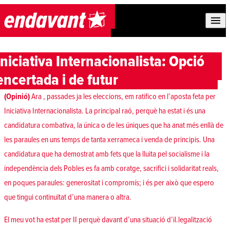
Skip to content
Iniciativa Internacionalista: Opció
encertada i de futur
(Opinió)
Ara , passades ja les eleccions, em ratifico en l’aposta feta per
Iniciativa Internacionalista. La principal raó, perquè ha estat i és una
candidatura combativa, la única o de les úniques que ha anat més enllà de
les paraules en uns temps de tanta xerrameca i venda de principis. Una
candidatura que ha demostrat amb fets que la lluita pel socialisme i la
independència dels Pobles es fa amb coratge, sacrifici i solidaritat reals,
en poques paraules: generositat i compromís; i és per això que espero
que tingui continuïtat d’una manera o altra.
El meu vot ha estat per II perquè davant d’una situació d’il.legalització