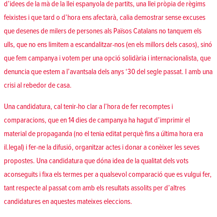
d’idees de la mà de la llei espanyola de partits, una llei pròpia de règims
feixistes i que tard o d’hora ens afectarà, calia demostrar sense excuses
que desenes de milers de persones als Països Catalans no tanquem els
ulls, que no ens limitem a escandalitzar-nos (en els millors dels casos), sinó
que fem campanya i votem per una opció solidària i internacionalista, que
denuncia que estem a l’avantsala dels anys ‘30 del segle passat. I amb una
crisi al rebedor de casa.
Una candidatura, cal tenir-ho clar a l’hora de fer recomptes i
comparacions, que en 14 dies de campanya ha hagut d’imprimir el
material de propaganda (no el tenia editat perquè fins a última hora era
il.legal) i fer-ne la difusió, organitzar actes i donar a conèixer les seves
propostes. Una candidatura que dóna idea de la qualitat dels vots
aconseguits i fixa els termes per a qualsevol comparació que es vulgui fer,
tant respecte al passat com amb els resultats assolits per d’altres
candidatures en aquestes mateixes eleccions.