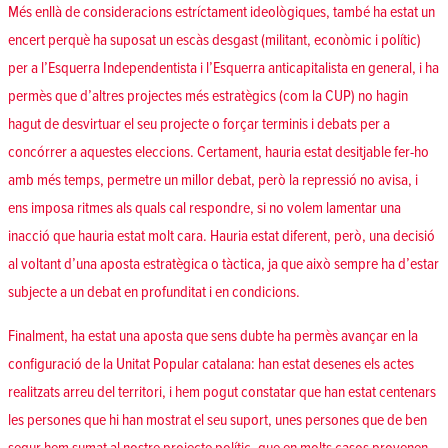
Més enllà de consideracions estríctament ideològiques, també ha estat un
encert perquè ha suposat un escàs desgast (militant, econòmic i polític)
per a l’Esquerra Independentista i l’Esquerra anticapitalista en general, i ha
permès que d’altres projectes més estratègics (com la CUP) no hagin
hagut de desvirtuar el seu projecte o forçar terminis i debats per a
concórrer a aquestes eleccions. Certament, hauria estat desitjable fer-ho
amb més temps, permetre un millor debat, però la repressió no avisa, i
ens imposa ritmes als quals cal respondre, si no volem lamentar una
inacció que hauria estat molt cara. Hauria estat diferent, però, una decisió
al voltant d’una aposta estratègica o tàctica, ja que això sempre ha d’estar
subjecte a un debat en profunditat i en condicions.
Finalment, ha estat una aposta que sens dubte ha permès avançar en la
configuració de la Unitat Popular catalana: han estat desenes els actes
realitzats arreu del territori, i hem pogut constatar que han estat centenars
les persones que hi han mostrat el seu suport, unes persones que de ben