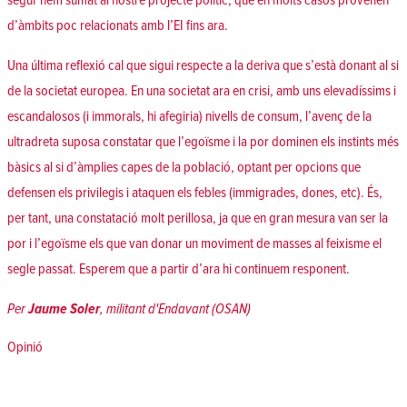
segur hem sumat al nostre projecte polític, que en molts casos provenen
d’àmbits poc relacionats amb l’EI fins ara.
Una última reflexió cal que sigui respecte a la deriva que s’està donant al si
de la societat europea. En una societat ara en crisi, amb uns elevadíssims i
escandalosos (i immorals, hi afegiria) nivells de consum, l’avenç de la
ultradreta suposa constatar que l’egoïsme i la por dominen els instints més
bàsics al si d’àmplies capes de la població, optant per opcions que
defensen els privilegis i ataquen els febles (immigrades, dones, etc). És,
per tant, una constatació molt perillosa, ja que en gran mesura van ser la
por i l’egoïsme els que van donar un moviment de masses al feixisme el
segle passat. Esperem que a partir d’ara hi continuem responent.
Per
Jaume Soler
, militant d'Endavant (OSAN)
Posted in
Opinió