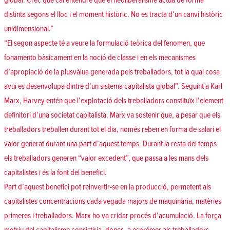
global. Crec que cal entendre que el neoliberalisme actua de forma
distinta segons el lloc i el moment històric. No es tracta d’un canvi històric
unidimensional.”
“El segon aspecte té a veure la formulació teòrica del fenomen, que
fonamento bàsicament en la noció de classe i en els mecanismes
d’apropiació de la plusvàlua generada pels treballadors, tot la qual cosa
avui es desenvolupa dintre d’un sistema capitalista global”. Seguint a Karl
Marx, Harvey entén que l’explotació dels treballadors constituïx l’element
definitori d’una societat capitalista. Marx va sostenir que, a pesar que els
treballadors treballen durant tot el dia, només reben en forma de salari el
valor generat durant una part d’aquest temps. Durant la resta del temps
els treballadors generen “valor excedent”, que passa a les mans dels
capitalistes i és la font del benefici.
Part d’aquest benefici pot reinvertir-se en la producció, permetent als
capitalistes concentracions cada vegada majors de maquinària, matèries
primeres i treballadors. Marx ho va cridar procés d’acumulació. La força