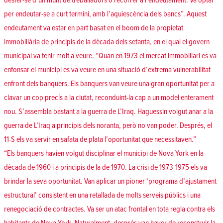
desfer-se d’un munt de treballadors o recórrer a l’endeutament. Va optar
per endeutar-se a curt termini, amb l’aquiescència dels bancs”. Aquest
endeutament va estar en part basat en el boom de la propietat
immobiliària de principis de la dècada dels setanta, en el qual el govern
municipal va tenir molt a veure. “Quan en 1973 el mercat immobiliari es va
enfonsar el municipi es va veure en una situació d’extrema vulnerabilitat
enfront dels banquers. Els banquers van veure una gran oportunitat per a
clavar un cop precís a la ciutat, reconduint-la cap a un model enterament
nou. S’assembla bastant a la guerra de L’Iraq. Haguessin volgut anar a la
guerra de L’Iraq a principis dels noranta, però no van poder. Després, el
11-S els va servir en safata de plata l’oportunitat que necessitaven.”
“Els banquers havien volgut disciplinar el municipi de Nova York en la
dècada de 1960 i a principis de la de 1970. La crisi de 1973-1975 els va
brindar la seva oportunitat. Van aplicar un pioner ‘programa d’ajustament
estructural’ consistent en una retallada de molts serveis públics i una
renegociació de contractes. Va ser un atac frontal en tota regla contra els