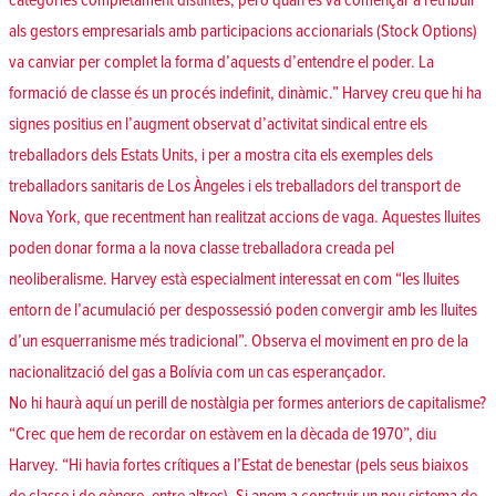
categories completament distintes, però quan es va començar a retribuir
als gestors empresarials amb participacions accionarials (Stock Options)
va canviar per complet la forma d’aquests d’entendre el poder. La
formació de classe és un procés indefinit, dinàmic.” Harvey creu que hi ha
signes positius en l’augment observat d’activitat sindical entre els
treballadors dels Estats Units, i per a mostra cita els exemples dels
treballadors sanitaris de Los Àngeles i els treballadors del transport de
Nova York, que recentment han realitzat accions de vaga. Aquestes lluites
poden donar forma a la nova classe treballadora creada pel
neoliberalisme. Harvey està especialment interessat en com “les lluites
entorn de l’acumulació per despossessió poden convergir amb les lluites
d’un esquerranisme més tradicional”. Observa el moviment en pro de la
nacionalització del gas a Bolívia com un cas esperançador.
No hi haurà aquí un perill de nostàlgia per formes anteriors de capitalisme?
“Crec que hem de recordar on estàvem en la dècada de 1970”, diu
Harvey. “Hi havia fortes crítiques a l’Estat de benestar (pels seus biaixos