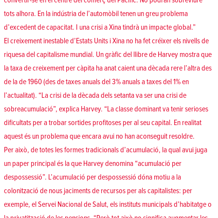
convertir-se en el centre del comerç del Pacífic. No podran sobreviure
tots alhora. En la indústria de l’automòbil tenen un greu problema
d’excedent de capacitat. I una crisi a Xina tindrà un impacte global.”
El creixement inestable d’Estats Units i Xina no ha fet créixer els nivells de
riquesa del capitalisme mundial. Un gràfic del llibre de Harvey mostra que
la taxa de creixement per càpita ha anat caient una dècada rere l’altra des
de la de 1960 (des de taxes anuals del 3% anuals a taxes del 1% en
l’actualitat). “La crisi de la dècada dels setanta va ser una crisi de
sobreacumulació”, explica Harvey. “La classe dominant va tenir serioses
dificultats per a trobar sortides profitoses per al seu capital. En realitat
aquest és un problema que encara avui no han aconseguit resoldre.
Per això, de totes les formes tradicionals d’acumulació, la qual avui juga
un paper principal és la que Harvey denomina “acumulació per
despossessió”. L’acumulació per despossessió dóna motiu a la
colonització de nous jaciments de recursos per als capitalistes: per
exemple, el Servei Nacional de Salut, els instituts municipals d’habitatge o