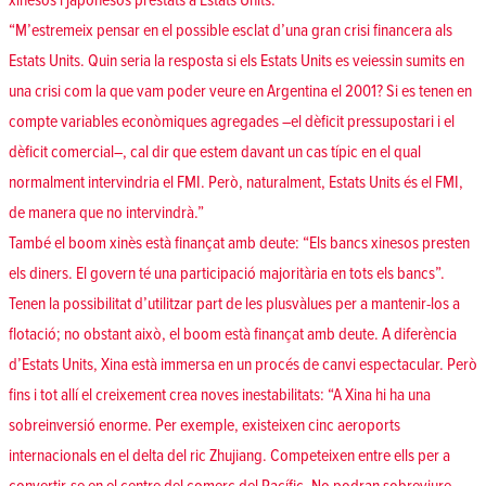
xinesos i japonesos prestats a Estats Units.”
“M’estremeix pensar en el possible esclat d’una gran crisi financera als
Estats Units. Quin seria la resposta si els Estats Units es veiessin sumits en
una crisi com la que vam poder veure en Argentina el 2001? Si es tenen en
compte variables econòmiques agregades –el dèficit pressupostari i el
dèficit comercial–, cal dir que estem davant un cas típic en el qual
normalment intervindria el FMI. Però, naturalment, Estats Units és el FMI,
de manera que no intervindrà.”
També el boom xinès està finançat amb deute: “Els bancs xinesos presten
els diners. El govern té una participació majoritària en tots els bancs”.
Tenen la possibilitat d’utilitzar part de les plusvàlues per a mantenir-los a
flotació; no obstant això, el boom està finançat amb deute. A diferència
d’Estats Units, Xina està immersa en un procés de canvi espectacular. Però
fins i tot allí el creixement crea noves inestabilitats: “A Xina hi ha una
sobreinversió enorme. Per exemple, existeixen cinc aeroports
internacionals en el delta del ric Zhujiang. Competeixen entre ells per a