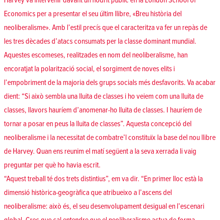
Harvey va intervenir davant un nodrit públic en la London School of
Economics per a presentar el seu últim llibre, «Breu història del
neoliberalisme». Amb l’estil precís que el caracteritza va fer un repàs de
les tres dècades d’atacs consumats per la classe dominant mundial.
Aquestes escomeses, realitzades en nom del neoliberalisme, han
encoratjat la polarització social, el sorgiment de noves elits i
l’empobriment de la majoria dels grups socials més desfavorits. Va acabar
dient: “Si això sembla una lluita de classes i ho veiem com una lluita de
classes, llavors hauríem d’anomenar-ho lluita de classes. I hauríem de
tornar a posar en peus la lluita de classes”. Aquesta concepció del
neoliberalisme i la necessitat de combatre’l constituïx la base del nou llibre
de Harvey. Quan ens reunim el matí següent a la seva xerrada li vaig
preguntar per què ho havia escrit.
“Aquest treball té dos trets distintius”, em va dir. “En primer lloc està la
dimensió històrica-geogràfica que atribueixo a l’ascens del
neoliberalisme: això és, el seu desenvolupament desigual en l’escenari