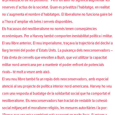
la privatització de les pensions. “Però tot això no significa augmentar les
reserves d’actius de la societat. Quan es privatitza l’habitatge, en realitat
no s’augmenta el nombre d’habitatges. El liberalisme no funciona gaire bé
a l’hora d’ampliar els béns i serveis disponibles.
Els fracassos del neoliberalisme no només tenen conseqüències
econòmiques. Per a Harvey també comporten inestabilitat política i militar.
El seu llibre anterior, El nou imperialisme, traçava la trajectòria del declivi a
llarg termini del poder d’Estats Units. La puixança dels neoconservadors –
l’ala dreta de cervells que envolten a Bush, que vol utilitzar la capacitat
militar nord-americana per a mantenir el poder enfront de potencials
rivals– té molt a veure amb això.
El seu nou llibre també fa un repàs dels neoconservadors, amb especial
atenció al seu projecte de política interior nord-americana. Harvey ho veu
com una resposta al buidatge de la solidaritat social que ha comportat el
neoliberalisme. Els neoconservadors han tractat de restablir la cohesió
social mitjançant el moralisme religiós, les mesures autoritàries i la por: