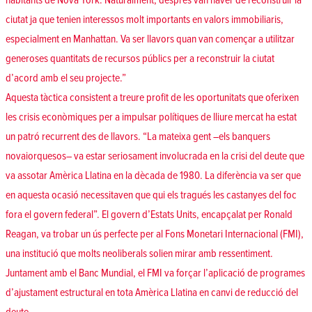
habitants de Nova York. Naturalment, després van haver de reconstruir la
ciutat ja que tenien interessos molt importants en valors immobiliaris,
especialment en Manhattan. Va ser llavors quan van començar a utilitzar
generoses quantitats de recursos públics per a reconstruir la ciutat
d’acord amb el seu projecte.”
Aquesta tàctica consistent a treure profit de les oportunitats que oferixen
les crisis econòmiques per a impulsar polítiques de lliure mercat ha estat
un patró recurrent des de llavors. “La mateixa gent –els banquers
novaiorquesos– va estar seriosament involucrada en la crisi del deute que
va assotar Amèrica Llatina en la dècada de 1980. La diferència va ser que
en aquesta ocasió necessitaven que qui els tragués les castanyes del foc
fora el govern federal”. El govern d’Estats Units, encapçalat per Ronald
Reagan, va trobar un ús perfecte per al Fons Monetari Internacional (FMI),
una institució que molts neoliberals solien mirar amb ressentiment.
Juntament amb el Banc Mundial, el FMI va forçar l’aplicació de programes
d’ajustament estructural en tota Amèrica Llatina en canvi de reducció del