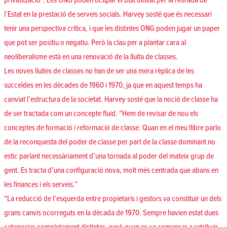
privatització”. Les ONG poden ocupar el buit deixat per la retirada de
l’Estat en la prestació de serveis socials. Harvey sosté que és necessari
tenir una perspectiva crítica, i que les distintes ONG poden jugar un paper
que pot ser positiu o negatiu. Però la clau per a plantar cara al
neoliberalisme està en una renovació de la lluita de classes.
Les noves lluites de classes no han de ser una mera rèplica de les
succeïdes en les dècades de 1960 i 1970, ja que en aquest temps ha
canviat l’estructura de la societat. Harvey sosté que la noció de classe ha
de ser tractada com un concepte fluid. “Hem de revisar de nou els
conceptes de formació i reformació de classe. Quan en el meu llibre parlo
de la reconquesta del poder de classe per part de la classe dominant no
estic parlant necessàriament d’una tornada al poder del mateix grup de
gent. Es tracta d’una configuració nova, molt més centrada que abans en
les finances i els serveis.”
“La reducció de l’esquerda entre propietaris i gestors va constituir un dels
grans canvis ocorreguts en la dècada de 1970. Sempre havien estat dues