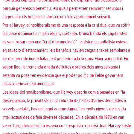
motriu del capitalisme consistiria, doncs, a esprémer als treballadors
perquè generessin beneficis, els quals permetrien reinvertir recursos i
augmentar els beneficis futurs en un cicle aparentment sense fi.
Per a Harvey, el neoliberalisme és una resposta a la crisi dual que va sofrir
la classe dominant a mitjan els anys setanta. D’una banda els capitalistes
es van trobar amb una “crisi d’acumulació”: el sistema capitalista estava
en situació d’estancament i els beneficis havien caigut a taxes semblants a
les del període immediatament posterior a la Segona Guerra mundial. En
segon lloc, la tremenda onada de lluites obreres dels anys seixanta i
setanta va posar en evidència que el poder polític de l’elite governant
estava seriosament amenaçat.
Les idees del neoliberalisme, que Harvey descriu com a basades en “la
desregulació, la privatització i la retirada de l’Estat d’àrees dedicades a
serveis socials”, havien tingut acomodament en molts nínxols de la vida
intel·lectual des de feia diverses dècades. En la dècada de 1970 es van
veure forçades a sortir a escena com resposta a la crisi dual. Harvey sosté