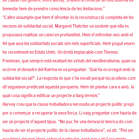
de classe i de gènere, entre altres). Si anem a construir un nou sistema de
benestar hem de prendre consciència de les limitacions.”
“L’altre assumpte que hem d’afrontar és la reconstrucció completa de les
nocions de solidaritat social. Margaret Thatcher va sostenir que ella es
proposava realitzar un canvi en profunditat. Hem d’enfrontar-nos amb el
fet que avui les solidaritats socials són més superficials. Hem pogut veure-
ho recentment en Estats Units. Un dretà implacable com Thomas
Friedman, que sempre està exaltant les virtuts del neoliberalismw, quan va
ocórrer el desastre del Katrina es va preguntar: ‘Què ha ocorregut amb la
solidaritat social?’. La resposta és que s’ha esvaït perquè tocacollons com
ell segueixen predicant aquesta porqueria. Hem de plantar cara a això, la
qual cosa significa edificar un projecte a llarg termini.”
Harvey creu que la classe treballadora necessita un projecte polític propi
per a començar a recuperar la seva força. Li vaig preguntar com hauria de
ser un projecte d’aquest tipus. “No puc fer una derivació teòrica de com
hauria de ser el projecte polític de la classe treballadora”, va dir. “Pot ser