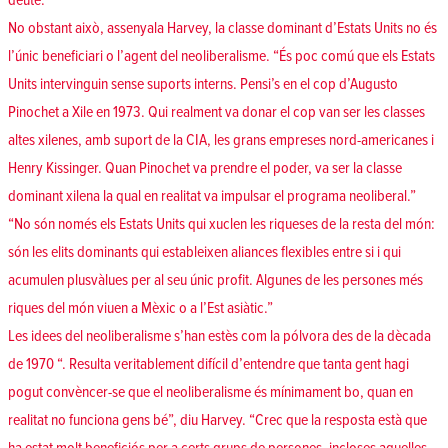
deute.
No obstant això, assenyala Harvey, la classe dominant d’Estats Units no és
l’únic beneficiari o l’agent del neoliberalisme. “És poc comú que els Estats
Units intervinguin sense suports interns. Pensi’s en el cop d’Augusto
Pinochet a Xile en 1973. Qui realment va donar el cop van ser les classes
altes xilenes, amb suport de la CIA, les grans empreses nord-americanes i
Henry Kissinger. Quan Pinochet va prendre el poder, va ser la classe
dominant xilena la qual en realitat va impulsar el programa neoliberal.”
“No són només els Estats Units qui xuclen les riqueses de la resta del món:
són les elits dominants qui estableixen aliances flexibles entre si i qui
acumulen plusvàlues per al seu únic profit. Algunes de les persones més
riques del món viuen a Mèxic o a l’Est asiàtic.”
Les idees del neoliberalisme s’han estès com la pólvora des de la dècada
de 1970 “. Resulta veritablement difícil d’entendre que tanta gent hagi
pogut convèncer-se que el neoliberalisme és mínimament bo, quan en
realitat no funciona gens bé”, diu Harvey. “Crec que la resposta està que