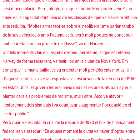
amb vehemència que el neoliberalisme ha fracassat en la resolució de la
crisi d’acumulació. Però, afegix, en aquest període va poder veure’s un
canvi en la capacitat d’influència de les classes del que va treure profit una
elite reduïda. “Moltes altres teories sobre el neoliberalisme parlen també
de la seva vinculació amb l’acumulació, però molt poques ho conceben
amb claredat com un projecte de classe”, va dir Harvey.
Un dels moments clau en l’ascens del neoliberalisme, al que es refereix
Harvey de forma recurrent, va tenir lloc en la ciutat de Nova York. Em
conta que “la municipalitat es va endeutar molt per diferents motius. Un
d’aquests motius va ser la resposta a la crisi urbana de la dècada de 1960
en Estats Units. El govern federal havia dedicat recursos als barris per a
plantar cara als problemes de racisme, atur i altre. Això va afavorir
l’enfortiment dels sindicats i va coadjuvar a augmentar l’ocupació en el
sector públic.”
Però quan va esclatar la crisi de la dècada de 1970 el flux de finançament
federal es va assecar: “En aquest moment la ciutat va haver d’optar entre