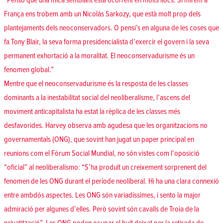
“Penso que una mica semblant està ocorrent en molts llocs. Si mirem a
França ens trobem amb un Nicolás Sarkozy, que està molt prop dels
plantejaments dels neoconservadors. O pensi’s en alguna de les coses que
fa Tony Blair, la seva forma presidencialista d’exercir el govern i la seva
permanent exhortació a la moralitat. El neoconservadurisme és un
fenomen global.”
Mentre que el neoconservadurisme és la resposta de les classes
dominants a la inestabilitat social del neoliberalisme, l’ascens del
moviment anticapitalista ha estat la rèplica de les classes més
desfavorides. Harvey observa amb agudesa que les organitzacions no
governamentals (ONG), que sovint han jugat un paper principal en
reunions com el Fòrum Social Mundial, no són vistes com l’oposició
“oficial” al neoliberalismo: “S’ha produït un creixement sorprenent del
fenomen de les ONG durant el període neoliberal. Hi ha una clara connexió
entre ambdós aspectes. Les ONG són variadíssimes, i sento la major
admiració per algunes d’elles. Però sovint són cavalls de Troia de la