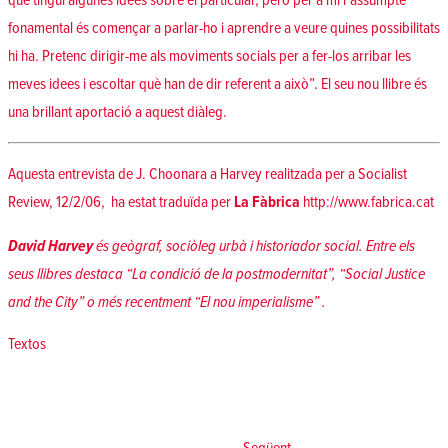
que tingui algunes idees sobre el particular, però per a mi l’assumpte
fonamental és començar a parlar-ho i aprendre a veure quines possibilitats
hi ha. Pretenc dirigir-me als moviments socials per a fer-los arribar les
meves idees i escoltar què han de dir referent a això”. El seu nou llibre és
una brillant aportació a aquest diàleg.
Aquesta entrevista de J. Choonara a Harvey realitzada per a Socialist
Review, 12/2/06, ha estat traduïda per
La Fàbrica
http://www.fabrica.cat
David Harvey
és geògraf, sociòleg urbà i historiador social. Entre els
seus llibres destaca “La condició de la postmodernitat”, “Social Justice
and the City” o més recentment “El nou imperialisme” .
Posted in
Textos
Navegació
d'entrades
Següent: