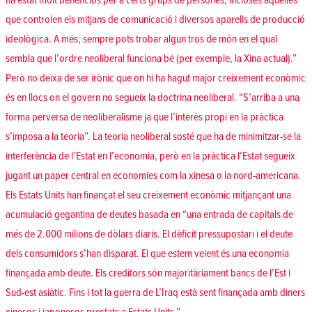
ha estat molt beneficiós per a certs grups de persones, incloses aquelles
que controlen els mitjans de comunicació i diversos aparells de producció
ideològica. A més, sempre pots trobar algun tros de món en el qual
sembla que l’ordre neoliberal funciona bé (per exemple, la Xina actual).”
Però no deixa de ser irònic que on hi ha hagut major creixement econòmic
és en llocs on el govern no segueix la doctrina neoliberal. “S’arriba a una
forma perversa de neoliberalisme ja que l’interès propi en la pràctica
s’imposa a la teoria”. La teoria neoliberal sosté que ha de minimitzar-se la
interferència de l’Estat en l’economia, però en la pràctica l’Estat segueix
jugant un paper central en economies com la xinesa o la nord-americana.
Els Estats Units han finançat el seu creixement econòmic mitjançant una
acumulació gegantina de deutes basada en “una entrada de capitals de
més de 2.000 milions de dòlars diaris. El dèficit pressupostari i el deute
dels consumidors s’han disparat. El que estem veient és una economia
finançada amb deute. Els creditors són majoritàriament bancs de l’Est i
Sud-est asiàtic. Fins i tot la guerra de L’Iraq està sent finançada amb diners