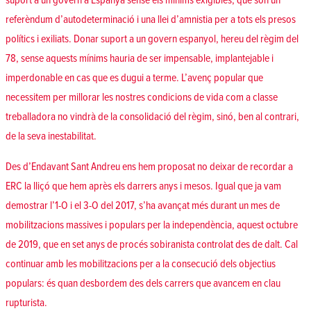
suport a un govern a Espanya sense els mínims exigibles, que són
un
referèndum d’autodeterminació i una llei d’amnistia per a tots els presos
polítics i exiliats
. Donar suport a un govern espanyol, hereu del règim del
78, sense aquests mínims hauria de ser impensable, implantejable i
imperdonable en cas que es dugui a terme. L’avenç popular que
necessitem per millorar les nostres condicions de vida com a classe
treballadora no vindrà de la consolidació del règim, sinó, ben al contrari,
de la seva inestabilitat
.
Des d’Endavant Sant Andreu ens hem proposat no deixar de recordar a
ERC la lliçó que hem après els darrers anys i mesos. Igual que ja vam
demostrar l’1-O i el 3-O del 2017, s’ha avançat més durant un mes de
mobilitzacions massives i populars per la independència, aquest octubre
de 2019, que en set anys de procés sobiranista controlat des de dalt. Cal
continuar amb les mobilitzacions per a la consecució dels objectius
populars:
és quan desbordem des dels carrers que avancem en clau
rupturista
.