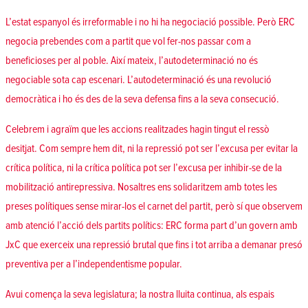
L’estat espanyol és irreformable i no hi ha negociació possible. Però ERC
negocia prebendes com a partit que vol fer-nos passar com a
beneficioses per al poble. Així mateix, l’autodeterminació no és
negociable sota cap escenari. L’autodeterminació és una revolució
democràtica i ho és des de la seva defensa fins a la seva consecució.
Celebrem i agraïm que les accions realitzades hagin tingut el ressò
desitjat. Com sempre hem dit,
ni la repressió pot ser l’excusa per evitar la
crítica política
, ni la crítica política pot ser l’excusa per inhibir-se de la
mobilització antirepressiva. Nosaltres ens solidaritzem amb totes les
preses polítiques sense mirar-los el carnet del partit, però sí que observem
amb atenció l’acció dels partits polítics: ERC forma part d’un govern amb
JxC que exerceix una repressió brutal que fins i tot arriba a demanar presó
preventiva per a l’independentisme popular.
Avui comença la seva legislatura;
la nostra lluita continua
, als espais