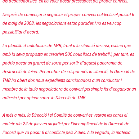
als treballadors/es, en no voler posar pressupost pel proper conveni.
Després de començar a negociar el proper conveni col·lectiu el passat 6
de maig de 2008, les negociacions estan parades i no es veu cap
possibilitat d’acord.
La plantilla d’autobusos de TMB, front a la situació de crisi, estima que
amb la seva proposta es crearien 500 nous llocs de treball i, per tant, es
podria posar un granet de sorra per sortir d’aquest panorama de
destrucció de feina. Per acabar de crispar més la situació, la Direcció de
TMB ha obert dos nous expedients sancionadors a un conductor i
membre de la taula negociadora de conveni pel simple fet d’enganxar un
adhesiu i per opinar sobre la Direcció de TMB.
A més a més, la Direcció i el Comitè de conveni es veuran les cares el
mateix dia 22 de juny en un judici per l’incompliment de la Direcció de
l’acord que va posar fi al conflicte pels 2 dies. A la vegada, la mateixa