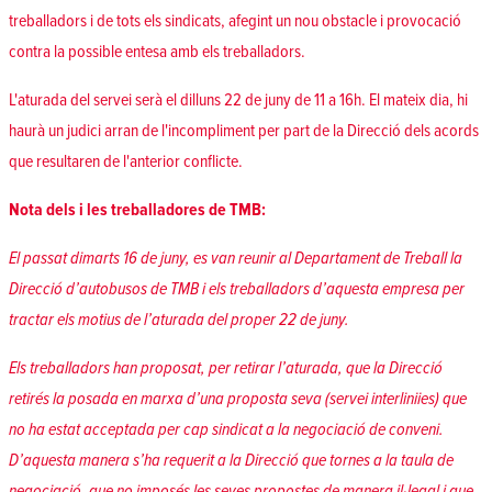
treballadors i de tots els sindicats, afegint un nou obstacle i provocació
contra la possible entesa amb els treballadors.
L'aturada del servei serà el dilluns 22 de juny de 11 a 16h. El mateix dia, hi
haurà un judici arran de l'incompliment per part de la Direcció dels acords
que resultaren de l'anterior conflicte.
Nota dels i les treballadores de TMB:
El passat dimarts 16 de juny, es van reunir al Departament de Treball la
Direcció d’autobusos de TMB i els treballadors d’aquesta empresa per
tractar els motius de l’aturada del proper 22 de juny.
Els treballadors han proposat, per retirar l’aturada, que la Direcció
retirés la posada en marxa d’una proposta seva (servei interliniies) que
no ha estat acceptada per cap sindicat a la negociació de conveni.
D’aquesta manera s’ha requerit a la Direcció que tornes a la taula de
negociació, que no imposés les seves propostes de manera il·legal i que