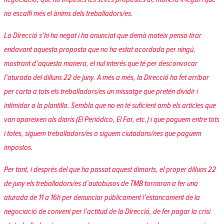
no escalfi més el ànims dels treballadors/es.
La Direcció s’hi ha negat i ha anunciat que demà mateix pensa tirar
endavant aquesta proposta que no ha estat acordada per ningú,
mostrant d’aquesta manera, el nul interés que té per desconvocar
l’aturada del dilluns 22 de juny. A més a més, la Direcció ha fet arribar
per carta a tots els treballadors/es un missatge que pretén dividir i
intimidar a la plantilla. Sembla que no en té suficient amb els articles que
van apareixen als diaris (El Periódico, El Far, etc.) i que paguem entre tots
i totes, siguem treballadors/es o siguem ciutadans/nes que paguem
impostos.
Per tant, i després del que ha passat aquest dimarts, el proper dilluns 22
de juny els treballadors/es d’autobusos de TMB tornaran a fer una
aturada de 11 a 16h per denunciar públicament l’estancament de la
negociació de conveni per l’actitud de la Direcció, de fer pagar la crisi