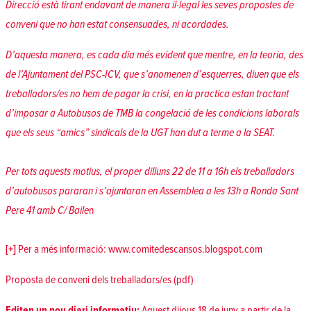
Direcció està tirant endavant de manera il·legal les seves propostes de
conveni que no han estat consensuades, ni acordades.
D’aquesta manera, es cada dia més evident que mentre, en la teoria, des
de l’Ajuntament del PSC-ICV, que s’anomenen d’esquerres, diuen que els
treballadors/es no hem de pagar la crisi, en la practica estan tractant
d’imposar a Autobusos de TMB la congelació de les condicions laborals
que els seus “amics” sindicals de la UGT han dut a terme a la SEAT.
Per tots aquests motius, el proper dilluns 22 de 11 a 16h els treballadors
d’autobusos pararan i s’ajuntaran en Assemblea a les 13h a Ronda Sant
Pere 41 amb C/ Baile
n
[+]
Per a més informació:
www.comitedescansos.blogspot.com
Proposta de conveni
dels treballadors/es (pdf)
Editen un nou diari informatiu:
Aquest dijous 18 de juny a partir de la