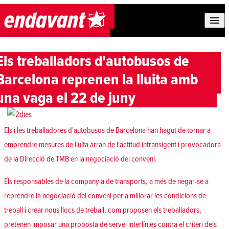
Skip to content
Els treballadors d'autobusos de
Barcelona reprenen la lluita amb
una vaga el 22 de juny
Els i les treballadores d'autobusos de Barcelona han hagut de tornar a
emprendre mesures de lluita arran de l'actitud intransigent i provocadora
de la Direcció de TMB en la negociació del conveni.
Els responsables de la companyia de transports, a més de negar-se a
reprendre la negociació del conveni per a millorar les condicions de
treball i crear nous llocs de treball, com proposen els treballadors,
pretenen imposar una proposta de servei interlínies contra el criteri dels