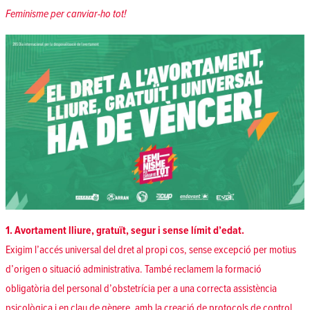
Feminisme per canviar-ho tot!
1. Avortament lliure, gratuït, segur i sense límit d’edat.
Exigim l’accés universal del dret al propi cos, sense excepció per motius
d’origen o situació administrativa. També reclamem la formació
obligatòria del personal d’obstetrícia per a una correcta assistència
psicològica i en clau de gènere, amb la creació de protocols de control