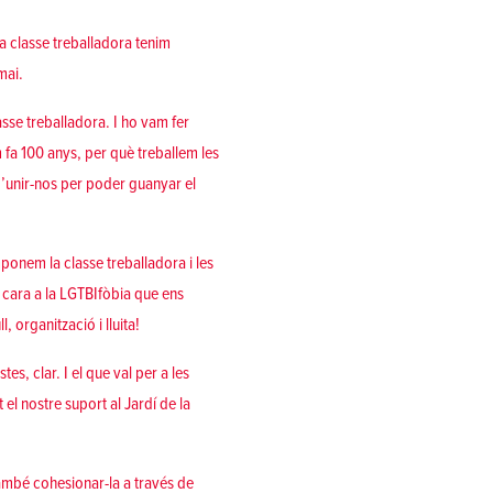
a classe treballadora tenim
mai.
lasse treballadora
. I ho vam fer
om fa 100 anys, per què treballem
les
d’unir-nos per poder guanyar el
omponem la classe treballadora i les
 cara a la
LGTBIfòbia
que ens
ll
,
organització
i
lluita
!
istes
, clar. I el que val per a les
t el nostre suport al Jardí de la
 també cohesionar-la a través de