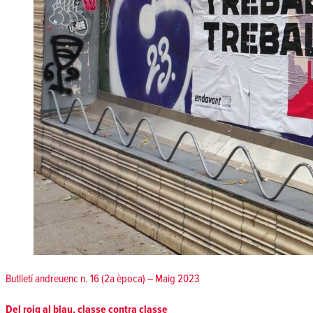
Butlletí andreuenc n. 16 (2a època) – Maig 2023
Del roig al blau, classe contra classe