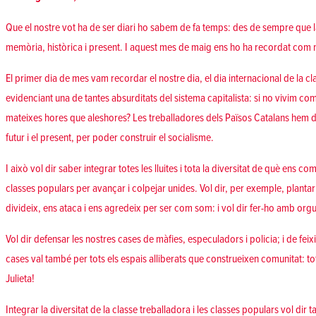
Que el nostre vot ha de ser diari ho sabem de fa temps: des de sempre que l
memòria, històrica i present. I aquest mes de maig ens ho ha recordat com 
El primer dia de mes vam recordar el nostre dia, el
dia internacional de la c
evidenciant una de tantes absurditats del sistema capitalista: si no vivim c
mateixes hores que aleshores
? Les treballadores dels Països Catalans hem 
futur i el present,
per poder con
struir el socialisme
.
I això vol dir saber integrar totes les lluites i tota la diversitat de què ens c
classes populars per avançar i colpejar unides. Vol dir, per exemple, plantar
divideix, ens ataca i ens agredeix per ser com som: i vol dir fer-ho amb
orgu
Vol dir
defensar
les nostres cases
de
màfies, especuladors i policia
; i de
feix
cases val també per tots els espais alliberats que construeixen comunitat:
to
Julieta!
Integrar la diversitat de la classe treballadora i les classes populars vol dir