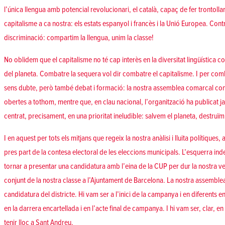
l’única llengua amb potencial revolucionari, el català, capaç de fer trontolla
capitalisme a ca nostra: els estats espanyol i francès i la Unió Europea.
Cont
discriminació
:
compartim la llengua
,
unim la classe
!
No oblidem que el capitalisme no té cap interès en la diversitat lingüística 
del planeta.
Combatre la sequera
vol dir
combatre el capitalisme
. I per comb
sens dubte, però també debat i formació: la nostra assemblea comarcal co
obertes a tothom
, mentre que, en clau nacional, l’organització ha publicat ja
centrat, precisament, en una prioritat ineludible:
salvem el planeta, destruïm
I en aquest per tots els mitjans que regeix la nostra anàlisi i lluita polítiqu
pres part de la contesa electoral de les eleccions municipals. L’esquerra i
tornar a presentar una candidatura amb l’eina de la CUP per dur la nostra veu, 
conjunt de la nostra classe a l’Ajuntament de Barcelona. La nostra assemblea l
candidatura del districte. Hi vam ser a l’
inici de la campanya
i en diferents
en
en la
darrera encartellada
i en l’
acte final de campanya
. I hi vam ser, clar,
en 
tenir lloc a Sant Andreu
.