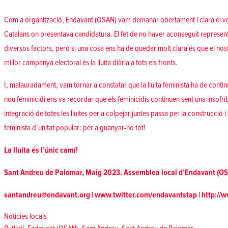
Com a organització,
Endavant (OSAN) vam demanar obertament i clara el vo
Catalans
on presentava candidatura. El fet de no haver aconseguit represen
diversos factors, però si una cosa ens ha de quedar molt clara és que el nost
millor campanya electoral és la lluita diària a tots els fronts.
I, malauradament, vam tornar a constatar que la lluita feminista ha de continua
nou feminicidi
ens va recordar que els feminicidis continuen sent una insofri
integració de totes les lluites per a colpejar juntes passa per la construcci
feminista d’unitat popular: per a guanyar-ho tot!
La lluita és l’únic camí!
Sant Andreu de Palomar, Maig 2023. Assemblea local d’Endavant (O
santandreu@endavant.org
|
www.twitter.com/endavantstap
|
http://
Posted in
Noticies locals