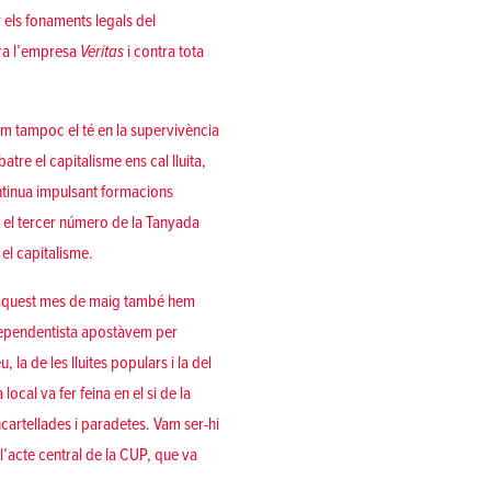
r els fonaments legals del
ra l’empresa
Veritas
i
contra tota
com tampoc el té en la supervivència
atre el capitalisme ens cal lluita,
ntinua impulsant
formacions
 el
tercer número de la Tanyada
 el capitalisme
.
es, aquest mes de maig també hem
ndependentista apostàvem per
la de les lluites populars i la del
ocal va fer feina en el si de la
cartellades
i
paradetes
. Vam ser-hi
l’acte central de la CUP
, que
va