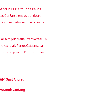
t per la CUP arreu dels Països
tació a Barcelona es pot deure a
re vot és cada dia i que la nostra
r sent prioritària i transversal: un
ble
xacra als Països Catalans
. La
ó i el desplegament d’un programa
SAN) Sant Andreu
www.endavant.org