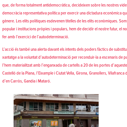
que, de forma totalment antidemocràtica, decideixen sobre les nostres vides
democràcia representativa política per exercir una dictadura econòmica qu
gènere. Les elits polítiques esdevenen titelles de les elits econòmiques. So
popular i institucions pròpies i populars, hem de decidir el nostre futur, el 
fer amb l’exercici de l’autodeterminació.
L’acció és també una alerta davant els intents dels poders fàctics de substitu
xantatge a la voluntat d’autodeterminació per reconduir-la a escenaris de p
l’hem materialitzat amb l’enganxada de cartells a 20 de les portes d’aquestes
Castelló de la Plana, l’Eixample i Ciutat Vella, Girona, Granollers, Vilafranca
d’en Carròs, Gandia i Mataró.