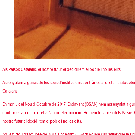
Als Països Catalans, el nostre futur el decidirem el poble i no les elits
Assenyalem algunes de les seus d’institucions contràries al dret a l’autodet
Catalans.
En motiu del Nou d’Octubre de 2017, Endavant (OSAN) hem assenyalat algune
contràries al nostre dret a l’autodeterminació. Ho hem fet arreu dels Països 
nostre futur el decidirem el poble i no les elits.
Aquest Nou d’Octubre de 2017, Endavant (OSAN) volem subratllar que la sit