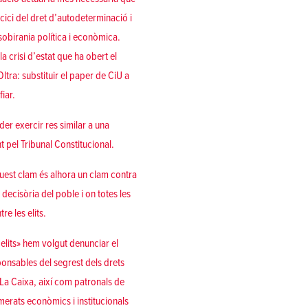
cici del dret d’autodeterminació i
 sobirania política i econòmica.
a crisi d’estat que ha obert el
ltra: substituir el paper de CiU a
iar.
er exercir res similar a una
 pel Tribunal Constitucional.
uest clam és alhora un clam contra
decisòria del poble i on totes les
re les elits.
 elits» hem volgut denunciar el
sponsables del segrest dels drets
 La Caixa, així com patronals de
merats econòmics i institucionals