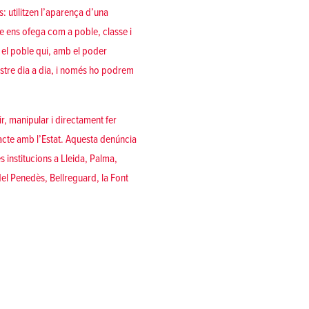
: utilitzen l’aparença d’una
e ens ofega com a poble, classe i
m el poble qui, amb el poder
nostre dia a dia, i només ho podrem
ir, manipular i directament fer
acte amb l’Estat. Aquesta denúncia
 institucions a Lleida, Palma,
 del Penedès, Bellreguard, la Font