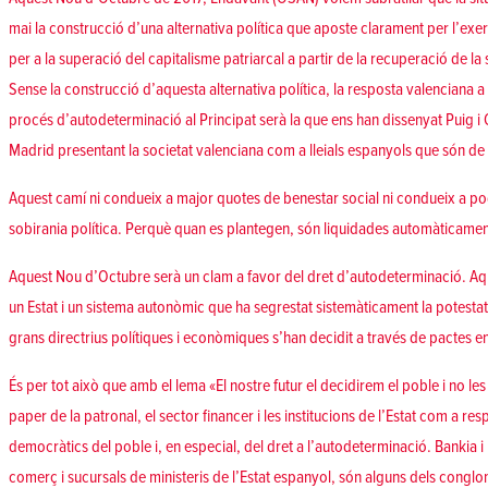
mai la construcció d’una alternativa política que aposte clarament per l’exer
per a la superació del capitalisme patriarcal a partir de la recuperació de la
Sense la construcció d’aquesta alternativa política, la resposta valenciana a l
procés d’autodeterminació al Principat serà la que ens han dissenyat Puig i O
Madrid presentant la societat valenciana com a lleials espanyols que són de f
Aquest camí ni condueix a major quotes de benestar social ni condueix a pod
sobirania política. Perquè quan es plantegen, són liquidades automàticament
Aquest Nou d’Octubre serà un clam a favor del dret d’autodeterminació. Aq
un Estat i un sistema autonòmic que ha segrestat sistemàticament la potestat 
grans directrius polítiques i econòmiques s’han decidit a través de pactes ent
És per tot això que amb el lema «El nostre futur el decidirem el poble i no les
paper de la patronal, el sector financer i les institucions de l’Estat com a re
democràtics del poble i, en especial, del dret a l’autodeterminació. Bankia i
comerç i sucursals de ministeris de l’Estat espanyol, són alguns dels conglo