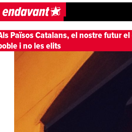
Skip to content
Als Països Catalans, el nostre futur el
poble i no les elits