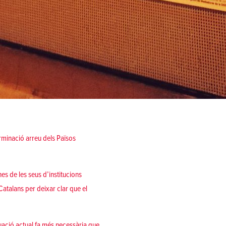
erminació arreu dels Països
s de les seus d’institucions
Catalans per deixar clar que el
uació actual fa més necessària que