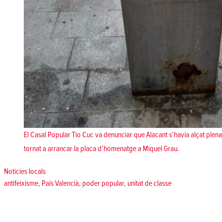
El Casal Popular Tio Cuc va denunciar que Alacant s’havia alçat plena 
tornat a arrancar la placa d’homenatge a Miquel Grau.
Posted in
Noticies locals
Tags:
antifeixisme
,
País Valencià
,
poder popular
,
unitat de classe
Navegació