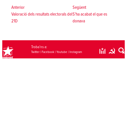
d'entrades
Anterior:
Següent:
Anterior
Següent
Valoració dels resultats electorals del
S'ha acabat el que es
21D
donava
Troba’ns a:
Twitter
|
Facebook
|
Youtube
|
Instagram