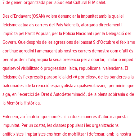
7 de gener, organitzada per la Societat Cultural El Micalet.
Des d’Endavant (OSAN) volem denunciar la impunitat amb la qual el
feixisme actua als carrers del País Valencià, atorgada directament i
implícita pel Partit Popular, per la Policia Nacional i per la Delegació del
Govern. Que després de les agressions del passat 9 d’Octubre el feixisme
continue agredint i amenaçant als nostres carrers demostra com d’útil és
per al poder i l’oligarquia la seua presència per a coartar, limitar o impedir
qualsevol visibilització progressista, laica, republicana i valenciana. El
feixisme és l’expressió parapolicial del «A por ellos», de les banderes a la
balconades i de la reacció espanyolista a qualsevol avanç, per mínim que
siga, en l’exercici del Dret d’Autodeterminació, de la plena sobirania o de
la Memòria Històrica.
Entenem, així mateix, que només hi ha dues maneres d’aturar aquesta
impunitat. Per un costat, les classes populars i les organitzacions
antifeixistes i rupturistes ens hem de mobilitzar i defensar, amb la nostra