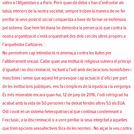
sàtira a l’Afganistan o a París. Però quan de debò s’han d’enfrontar als
tabús interiors de la nostra societat, sempre troben la manera de no fer
perillar la seva posició social conquerida a base de tornar-se inofensius
pel sistema. Que hem fet diana ho demostra la persecució que contra la
nostra organització s’està orquestrant des dels cercles ultres propers a
l’arquebisbe Cañizares.
No permetrem cap intimidació ni amenaça contra les lluites per
l’alliberament sexual. Callar quan una institució religiosa vulnera el principi
d’igualtat i no discriminació, incitant a l’odi amb declaracions homòfobes i
masclistes i sense que aquest fet provoque cap actuació d’ofici per part
de les institucions públiques, ens fa còmplices de la injustícia i la vergonya.
És més miserable encara quan hui, 12 de juny de 2016, l’odi retrògrad ha
acabat amb la vida de 50 persones i ha deixat ferides altres 53 als EUA.
Odi covat en un sistema heteropatriarcal que continua condemnant a
l’exclusió, a la discriminació o a vore perillar la seua integritat a aquelles
que trien opcions sexoafectives fóra de les normes . No alçar la veu contra