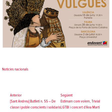
Posted in
Noticies nacionals
Navegació
d'entrades
Anterior:
Següent:
Anterior
Següent
[Sant Andreu] Butlletí n. 55 – De
Estimam com volem, Trivial
classe i poble conscients i solidaris
LGTBI i concert d'Ana Martí