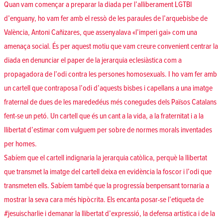
Quan vam començar a preparar la diada per l’alliberament LGTBI
d’enguany, ho vam fer amb el ressò de les paraules de l’arquebisbe de
València, Antoni Cañizares, que assenyalava «l’imperi gai» com una
amenaça social. És per aquest motiu que vam creure convenient centrar la
diada en denunciar el paper de la jerarquia eclesiàstica com a
propagadora de l’odi contra les persones homosexuals. I ho vam fer amb
un cartell que contraposa l’odi d’aquests bisbes i capellans a una imatge
fraternal de dues de les marededéus més conegudes dels Països Catalans
fent-se un petó. Un cartell que és un cant a la vida, a la fraternitat i a la
llibertat d’estimar com vulguem per sobre de normes morals inventades
per homes.
Sabíem que el cartell indignaria la jerarquia catòlica, perquè la llibertat
que transmet la imatge del cartell deixa en evidència la foscor i l’odi que
transmeten ells. Sabíem també que la progressía benpensant tornaria a
mostrar la seva cara més hipòcrita. Els encanta posar-se l’etiqueta de
#jesuischarlie i demanar la llibertat d’expressió, la defensa artística i de la