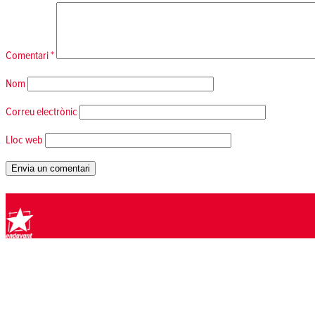
Comentari
*
Nom
Correu electrònic
Lloc web