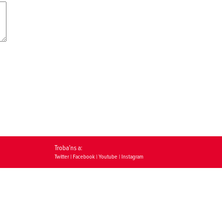
Troba’ns a:
Twitter
|
Facebook
|
Youtube
|
Instagram