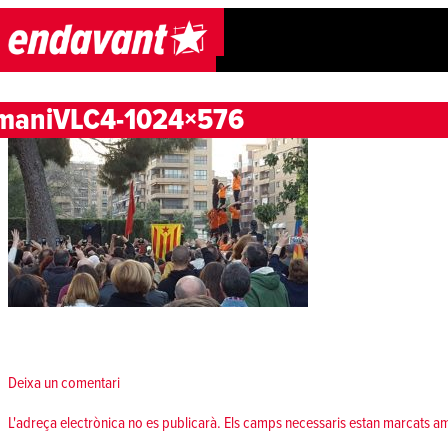
Skip to content
maniVLC4-1024×576
Deixa un comentari
L'adreça electrònica no es publicarà.
Els camps necessaris estan marcats 