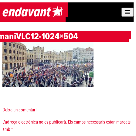
Skip to content
maniVLC12-1024×504
Deixa un comentari
L'adreça electrònica no es publicarà.
Els camps necessaris estan marcats
amb
*