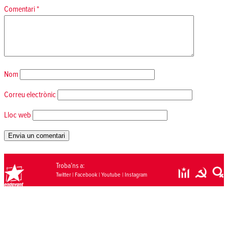
Comentari
*
Nom
Correu electrònic
Lloc web
Troba’ns a:
Twitter
|
Facebook
|
Youtube
|
Instagram