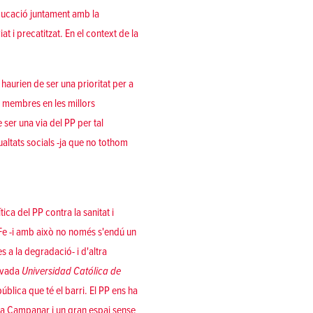
'educació juntament amb la
 i precatitzat. En el context de la
haurien de ser una prioritat per a
s membres en les millors
 ser una via del PP per tal
ualtats socials -ja que no tothom
a del PP contra la sanitat i
a Fe -i amb això no només s'endú un
 a la degradació- i d'altra
ivada
Universidad Católica de
blica que té el barri. El PP ens ha
t a Campanar i un gran espai sense