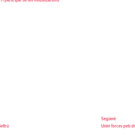
ri i participar de les mobilitzacions
Següent:
Següent
Geltrú
Unim forces pels dr