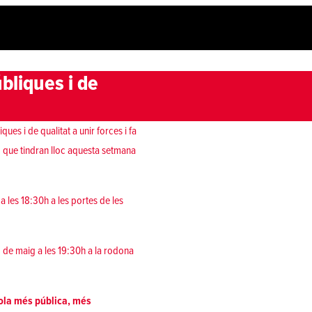
úbliques i de
ues i de qualitat a unir forces i fa
, que tindran lloc aquesta setmana
a les 18:30h a les portes de les
 de maig a les 19:30h a la rodona
scola més pública, més