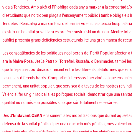
vida a Tendetes. Amb això el PP obliga cada any a marxar a la concertada/pr
d'estudiants que no troben plaça a l'ensenyament públic i també obliga els 
Tendetes i Benicalap a marxar fora del barri si volen una atenció hospitalàri
existeix un hospital privat i ara es pretén construir-hi un de nou. Mentre tot 
públic) presenta grans deficiències estructurals i té una gran manca de recu
Les conseqüències de les polítiques neoliberals del Partit Popular afecten a 
ara la Malva-Rosa, Jesús-Patraix, Torrefiel, Russafa, o Benimaclet, també les
que hi haja una coordinació creixent entre les diferents plataformes que en 
nascut als diferents barris. Compartim interessos i per això cal que ens unim
permanent, una unitat popular, que servisca d'altaveu de les nostres reivin
València, fer un gir radical a les polítiques socials, demostrar que una sanita
qualitat no només són possibles sinó que són totalment necessàries.
Des d'
Endavant OSAN
ens sumem a les mobilitzacions que durant aquesta s
defensa de la sanitat pública i per una educació més pública, més valenciana