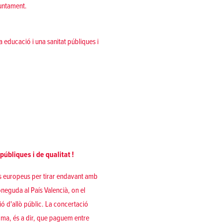
juntament.
educació i una sanitat públiques i
úbliques i de qualitat !
rns europeus per tirar endavant amb
oneguda al País Valencià, on el
ió d'allò públic. La concertació
oma, és a dir, que paguem entre