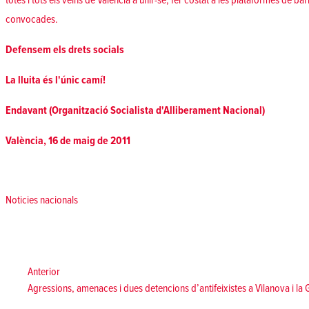
totes i tots els veïns de València a unir-se, fer costat a les plataformes de bar
convocades.
Defensem els drets socials
La lluita és l'únic camí!
Endavant (Organització Socialista d'Alliberament Nacional)
València, 16 de maig de 2011
Posted in
Noticies nacionals
Navegació
d'entrades
Anterior:
Anterior
Agressions, amenaces i dues detencions d’antifeixistes a Vilanova i la 