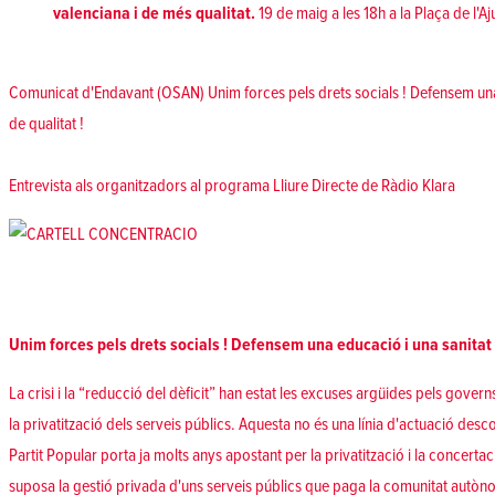
valenciana i de més qualitat.
19 de maig a les 18h a la Plaça de l'A
Comunicat d'Endavant (OSAN) Unim forces pels drets socials ! Defensem una 
de qualitat !
Entrevista als organitzadors al programa Lliure Directe de Ràdio Klara
Unim forces pels drets socials ! Defensem una educació i una sanitat p
La crisi i la “reducció del dèficit” han estat les excuses argüides pels gove
la privatització dels serveis públics. Aquesta no és una línia d'actuació desc
Partit Popular porta ja molts anys apostant per la privatització i la concertac
suposa la gestió privada d'uns serveis públics que paga la comunitat autòn