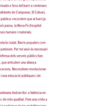
ivada o fora del barri a centenars
habitants de Campanar, El Calvari,
a pública -recordem que al barri ja
això passa, la Nova Fe (hospital
rsos humans i materials.
tota la ciutat. Barris populars com
 pateixen. Per tot això és necessari
defensa dels serveis públics han
, que articulem una aliança
dicacions. Necessitem revolucionar
t i una educació públiques i de
etmana tindran lloc a València en
 i de més qualitat. Fem una crida a