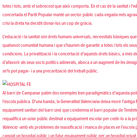
totes i tots, amb el sobrecost que això comporta. En el cas de la sanitat i l
concertada el Partit Popular manté un sector públic cada vegada més agraviat
crisi la dreta ha decidit donar-los un cop de gràcia.
L'educació i la sanitat són drets humans universals, necessitats bàsiques que 
qualsevol comunitat humana i que s'haurien de garantir a totes i tots els seu
condicions. La privatització i la concertació d'aquests drets bàsics, a més de
d'afavorir als seus socis polítics adinerats, aboca a un augment de les desig
se'ls pot pagar- i a una precarització del treball públic.
Al barri de Campanar patim dos exemples ben paradigmàtics d'aquesta polític
l'escola pública. D'una banda, la Generalitat Valenciana deixa morir l'antig
equipament sanitari del barri sinó que condemna el barri popular de Tendetes
requalifica un solar públic destinat a equipament escolar per cedir-lo a la pr
Valencia
-amb els problemes de massificació i manca de places en l'escola pú
canviat un hospital públic i un futur equipament públic per un hospital priva