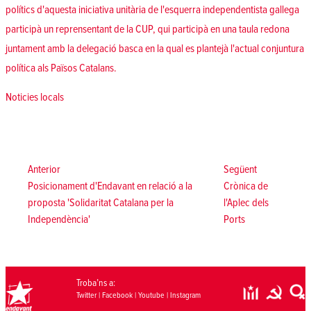
polítics d'aquesta iniciativa unitària de l'esquerra independentista gallega
participà un reprensentant de la CUP, qui participà en una taula redona
juntament amb la delegació basca en la qual es plantejà l'actual conjuntura
política als Països Catalans.
Posted in
Noticies locals
Navegació
d'entrades
Anterior:
Següent:
Anterior
Següent
Posicionament d'Endavant en relació a la
Crònica de
proposta 'Solidaritat Catalana per la
l'Aplec dels
Independència'
Ports
Troba’ns a:
Twitter
|
Facebook
|
Youtube
|
Instagram