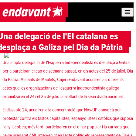
Skip to content
Una delegació de l'EI catalana es
desplaça a Galiza pel Dia da Pátria
Una ampla delegació de l'Esquerra Independentista es desplaçà a Galiza
per a participar, el cap de setmana passat, en els actes del 25 de juliol, Dia
da Pátria. Militants de Maulets, Cajei i Endavant acudiren als diferents
actes que les organitzacions de l'esquerra independentista gallega
organitzaren el 24 i el 25 de juliol al voltant de la seua diada nacional.
El dissabte 24, acudiren a la concentració que Nós-UP convocà per
protestar contra els fastos capitalistes, espanyolistes i catòlics que suposa
l'any jacobeu; més tard, participaren en el dinar popular i la xarrada que
havia preparat AMI, intervenint en l'acte polític els representants de Cajei i