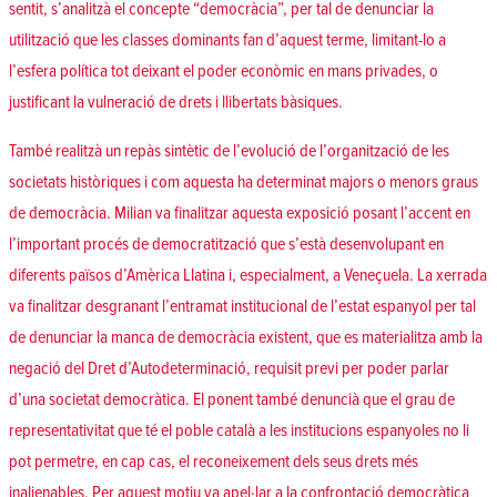
sentit, s’analitzà el concepte “democràcia”, per tal de denunciar la
utilització que les classes dominants fan d’aquest terme, limitant-lo a
l’esfera política tot deixant el poder econòmic en mans privades, o
justificant la vulneració de drets i llibertats bàsiques.
També realitzà un repàs sintètic de l’evolució de l’organització de les
societats històriques i com aquesta ha determinat majors o menors graus
de democràcia. Milian va finalitzar aquesta exposició posant l’accent en
l’important procés de democratització que s’està desenvolupant en
diferents països d’Amèrica Llatina i, especialment, a Veneçuela. La xerrada
va finalitzar desgranant l’entramat institucional de l’estat espanyol per tal
de denunciar la manca de democràcia existent, que es materialitza amb la
negació del Dret d’Autodeterminació, requisit previ per poder parlar
d’una societat democràtica. El ponent també denuncià que el grau de
representativitat que té el poble català a les institucions espanyoles no li
pot permetre, en cap cas, el reconeixement dels seus drets més
inalienables. Per aquest motiu va apel·lar a la confrontació democràtica