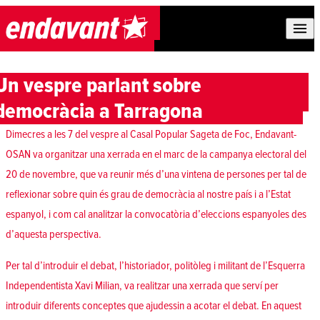
Skip to content
Un vespre parlant sobre
democràcia a Tarragona
Dimecres a les 7 del vespre al Casal Popular Sageta de Foc, Endavant-
OSAN va organitzar una xerrada en el marc de la campanya electoral del
20 de novembre, que va reunir més d’una vintena de persones per tal de
reflexionar sobre quin és grau de democràcia al nostre país i a l’Estat
espanyol, i com cal analitzar la convocatòria d’eleccions espanyoles des
d’aquesta perspectiva.
Per tal d’introduir el debat, l’historiador, politòleg i militant de l’Esquerra
Independentista Xavi Milian, va realitzar una xerrada que serví per
introduir diferents conceptes que ajudessin a acotar el debat. En aquest