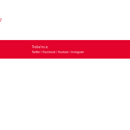
77
Troba’ns a:
Twitter
|
Facebook
|
Youtube
|
Instagram