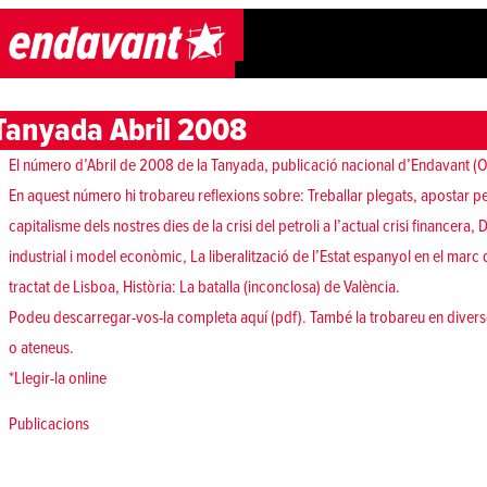
Skip to content
Tanyada Abril 2008
El número d’Abril de 2008 de la Tanyada, publicació nacional d’Endavant (OSA
En aquest número hi trobareu reflexions sobre: Treballar plegats, apostar per l
capitalisme dels nostres dies de la crisi del petroli a l’actual crisi financera,
industrial i model econòmic, La liberalització de l’Estat espanyol en el marc 
tractat de Lisboa, Història: La batalla (inconclosa) de València.
Podeu descarregar-vos-la completa
aquí (pdf)
. També la trobareu en divers
o ateneus.
*Llegir-la
online
Posted in
Publicacions