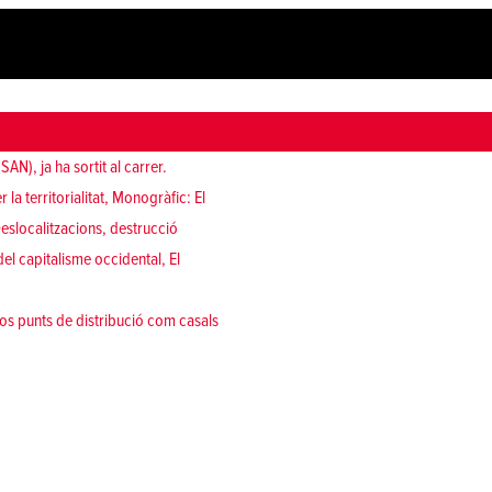
N), ja ha sortit al carrer.
a territorialitat, Monogràfic: El
 Deslocalitzacions, destrucció
del capitalisme occidental, El
os punts de distribució com casals