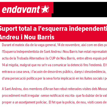
Skip to content
Suport total a l'esquerra independent
Andreu i Nou Barris
Durant el mateix dia de la vaga general, 14 de novembre, així com en dies 
l'Esquerra Independentista de Sant Andreu i Nou Barris han estat represalia
actiu de la Trobada Alternativa i la CUP de Nou Barris, entre altres espais pol
14 al migdia, malgrat que no se'n va comunicar la detenció fins l'endemà. El 
entrava a casa seva, i l'acusin de desordres públics, danys i desobediència
d'una persecució política per la seva forta implicació en les lluites socials i 
A Sant Andreu, dos membres d'Arran han rebut reiterades visites dels Moss
procediment molt irregular -sense notificació escrita- que fa dubtar de la va
proper a un assetjament policíac. El fet que la policia, de nou, visiti cases de 