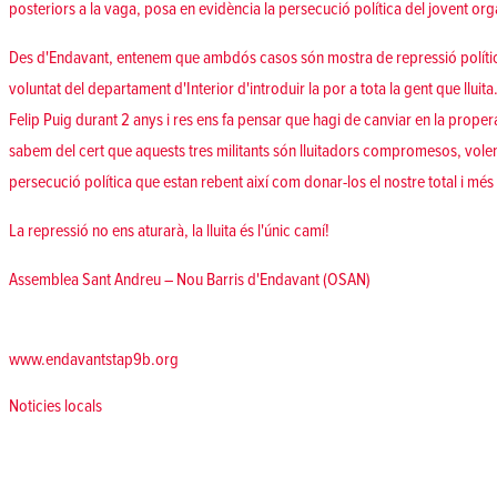
posteriors a la vaga, posa en evidència la persecució política del jovent or
Des d'Endavant, entenem que ambdós casos són mostra de repressió política
voluntat del departament d'Interior d'introduir la por a tota la gent que lluit
Felip Puig durant 2 anys i res ens fa pensar que hagi de canviar en la propera
sabem del cert que aquests tres militants són lluitadors compromesos, volem 
persecució política que estan rebent així com donar-los el nostre total i més
La repressió no ens aturarà, la lluita és l'únic camí!
Assemblea Sant Andreu – Nou Barris d'Endavant (OSAN)
www.endavantstap9b.org
Posted in
Noticies locals
Navegació