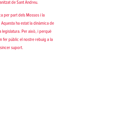
ganitzat de Sant Andreu.
 per part dels Mossos i la
a. Aquesta ha estat la dinàmica de
 legislatura. Per això, i perquè
fer públic el nostre rebuig a la
 sincer suport.