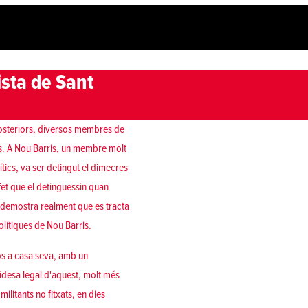
ista de Sant
posteriors, diversos membres de
ts. A Nou Barris, un membre molt
ítics, va ser detingut el dimecres
fet que el detinguessin quan
, demostra realment que es tracta
polítiques de Nou Barris.
os a casa seva, amb un
lidesa legal d'aquest, molt més
militants no fitxats, en dies