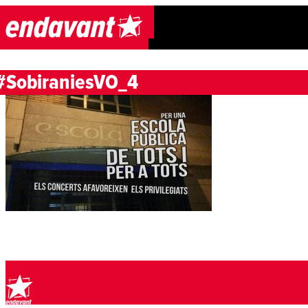
Skip to content
#SobiraniesVO_4