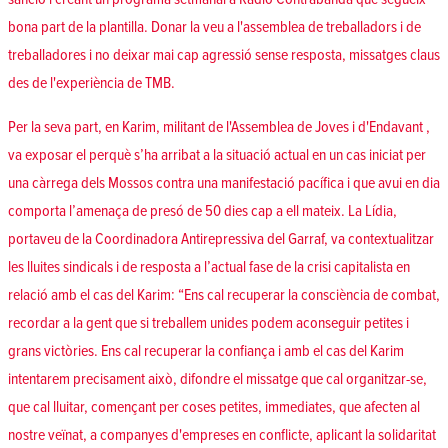
bona part de la plantilla. Donar la veu a l'assemblea de treballadors i de
treballadores i no deixar mai cap agressió sense resposta, missatges claus
des de l'experiència de TMB.
Per la seva part, en Karim, militant de l'Assemblea de Joves i d'Endavant ,
va exposar el perquè s’ha arribat a la situació actual en un cas iniciat per
una càrrega dels Mossos contra una manifestació pacífica i que avui en dia
comporta l’amenaça de presó de 50 dies cap a ell mateix. La Lídia,
portaveu de la Coordinadora Antirepressiva del Garraf, va contextualitzar
les lluites sindicals i de resposta a l’actual fase de la crisi capitalista en
relació amb el cas del Karim: “Ens cal recuperar la consciència de combat,
recordar a la gent que si treballem unides podem aconseguir petites i
grans victòries. Ens cal recuperar la confiança i amb el cas del Karim
intentarem precisament això, difondre el missatge que cal organitzar-se,
que cal lluitar, començant per coses petites, immediates, que afecten al
nostre veïnat, a companyes d'empreses en conflicte, aplicant la solidaritat