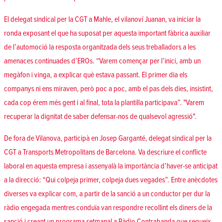
El delegat sindical per la CGT a Mahle, el vilanoví Juanan, va iniciar la
ronda exposant el que ha suposat per aquesta important fàbrica auxiliar
de l’automoció la resposta organitzada dels seus treballadors a les
amenaces continuades d’EROs. “Varem començar per l’inici, amb un
megàfon i vinga, a explicar què estava passant. El primer dia els
companys ni ens miraven, però poc a poc, amb el pas dels dies, insistint,
cada cop érem més gent i al final, tota la plantilla participava”. "Varem
recuperar la dignitat de saber defensar-nos de qualsevol agressió".
De fora de Vilanova, participà en Josep Garganté, delegat sindical per la
CGT a Transports Metropolitans de Barcelona. Va descriure el conflicte
laboral en aquesta empresa i assenyalà la importància d’haver-se anticipat
a la direcció: “Qui colpeja primer, colpeja dues vegades”. Entre anècdotes
diverses va explicar com, a partir de la sanció a un conductor per dur la
ràdio engegada mentres conduïa van respondre recollint els diners de la
sanció i creant un programa setmanal a Ràdio Contrabanda que segueix