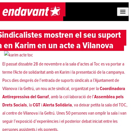
Skip to content
Sindicalistes mostren el seu suport
a en Karim en un acte a Vilanova
El passat dissabte 28 de novembre a la sala d'actes al Toc es va portar a
terme l'Acte de solidaritat amb en Karim i la presentació de la campanya.
Pocs dies després de l’entrada de suports sindicals a l’Ajuntament de
Vilanova i la Geltrú, un nou acte sindical, organitzat per la
Coordinadora
Antirepressiva del Garraf
, amb la col·laboració de l’
Assemblea pels
Drets Socials
, la
CGT
i
Alerta Solidària
, va deixar petita la sala del TOC,
al centre de Vilanova i la Geltrú. Unes 50 persones van omplir la sala i van
seguir l’exposició d’experiències i el posterior debat iniciat entre les
persones assistents i els ponents.