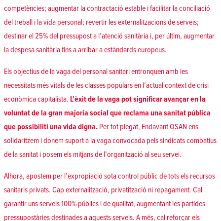
competències; augmentar la contractació estable i facilitar la conciliació
del treball i la vida personal; revertir les externalitzacions de serveis;
destinar el 25% del pressupost a l’atenció sanitària i, per últim, augmentar
la despesa sanitària fins a arribar a estàndards europeus.
Els objectius de la vaga del personal sanitari entronquen amb les
necessitats més vitals de les classes populars en l’actual context de crisi
econòmica capitalista.
L’èxit de la vaga pot significar avançar en la
voluntat de la gran majoria social que reclama una sanitat pública
que possibiliti una vida digna.
Per tot plegat, Endavant OSAN ens
solidaritzem i donem suport a la vaga convocada pels sindicats combatius
de la sanitat i posem els mitjans de l’organització al seu servei.
Alhora, apostem per l’expropiació sota control públic de tots els recursos
sanitaris privats. Cap externalització, privatització ni repagament. Cal
garantir uns serveis 100% públics i de qualitat, augmentant les partides
pressupostàries destinades a aquests serveis. A més, cal reforçar els