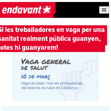
Skip to content
Si les treballadores en vaga per una
sanitat realment pública guanyen,
totes hi guanyarem!