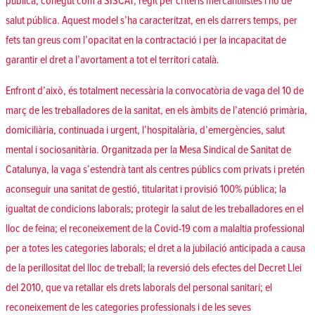
pública, conegut com a SISCAT, regit per criteris mercantilistes i no de
salut pública. Aquest model s’ha caracteritzat, en els darrers temps, per
fets tan greus com l’opacitat en la contractació i per la incapacitat de
garantir el dret a l’avortament a tot el territori català.
Enfront d’això, és totalment necessària la convocatòria de vaga del 10 de
març de les treballadores de la sanitat, en els àmbits de l’atenció primària,
domiciliària, continuada i urgent, l’hospitalària, d’emergències, salut
mental i sociosanitària. Organitzada per la Mesa Sindical de Sanitat de
Catalunya, la vaga s’estendrà tant als centres públics com privats i pretén
aconseguir una sanitat de gestió, titularitat i provisió 100% pública; la
igualtat de condicions laborals; protegir la salut de les treballadores en el
lloc de feina; el reconeixement de la Covid-19 com a malaltia professional
per a totes les categories laborals; el dret a la jubilació anticipada a causa
de la perillositat del lloc de treball; la reversió dels efectes del Decret Llei
del 2010, que va retallar els drets laborals del personal sanitari; el
reconeixement de les categories professionals i de les seves