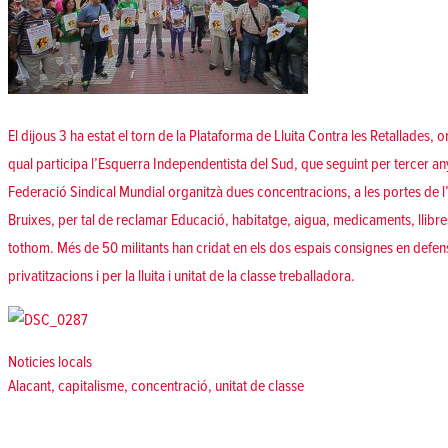
El dijous 3 ha estat el torn de la Plataforma de Lluita Contra les Retallades, 
qual participa l’Esquerra Independentista del Sud, que seguint per tercer an
Federació Sindical Mundial organitzà dues concentracions, a les portes de l’
Bruixes, per tal de reclamar Educació, habitatge, aigua, medicaments, llibres
tothom. Més de 50 militants han cridat en els dos espais consignes en defens
privatitzacions i per la lluita i unitat de la classe treballadora.
Posted in
Noticies locals
Tags:
Alacant
,
capitalisme
,
concentració
,
unitat de classe