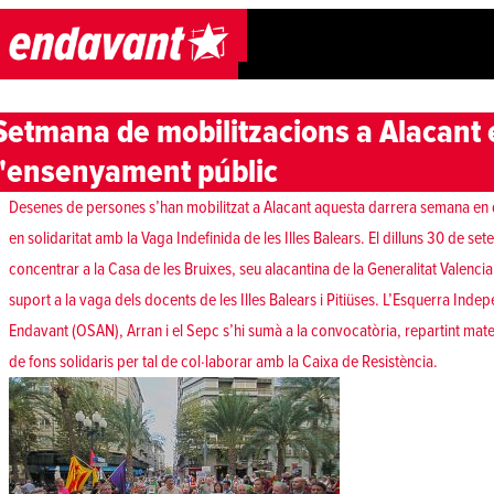
Skip to content
Setmana de mobilitzacions a Alacant
l'ensenyament públic
Desenes de persones s’han mobilitzat a Alacant aquesta darrera semana en 
en solidaritat amb la Vaga Indefinida de les Illes Balears. El dilluns 30 de 
concentrar a la Casa de les Bruixes, seu alacantina de la Generalitat Valencia
suport a la vaga dels docents de les Illes Balears i Pitiüses. L’Esquerra Inde
Endavant (OSAN), Arran i el Sepc s’hi sumà a la convocatòria, repartint mater
de fons solidaris per tal de col·laborar amb la Caixa de Resistència.