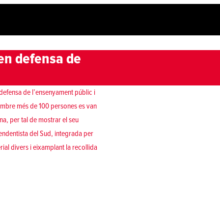
 en defensa de
defensa de l’ensenyament públic i
setembre més de 100 persones es van
na, per tal de mostrar el seu
pendentista del Sud, integrada per
ial divers i eixamplant la recollida