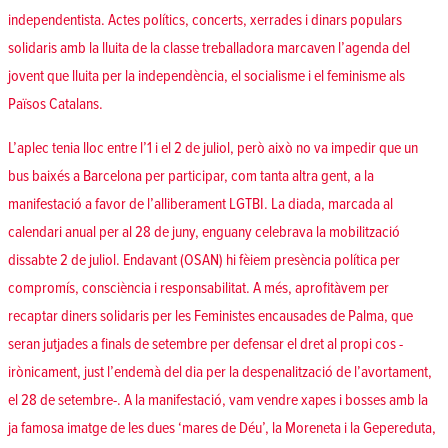
independentista
. Actes polítics, concerts, xerrades i dinars populars
solidaris amb la lluita de la classe treballadora marcaven l’agenda del
jovent que lluita per la independència, el socialisme i el feminisme als
Països Catalans.
L’aplec tenia lloc entre l’1 i el 2 de juliol, però això no va impedir que un
bus baixés a Barcelona per participar, com tanta altra gent, a la
manifestació a favor de l’alliberament LGTBI
. La diada, marcada al
calendari anual per al 28 de juny, enguany celebrava la mobilització
dissabte 2 de juliol. Endavant (OSAN) hi fèiem presència política per
compromís, consciència i responsabilitat. A més, aprofitàvem per
recaptar
diners solidaris
per les
Feministes encausades de Palma
, que
seran jutjades a finals de setembre per defensar el dret al propi cos -
irònicament, just l’endemà del dia per la despenalització de l’avortament,
el 28 de setembre-. A la manifestació, vam vendre xapes i
bosses
amb la
ja famosa imatge de les dues ‘mares de Déu’,
la Moreneta i la Gepereduta
,