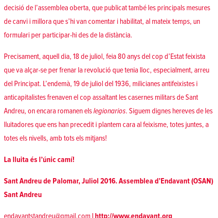
decisió de l’assemblea oberta
, que publicat també les
principals mesures
de canvi i millora
que s’hi van comentar i habilitat, al mateix temps, un
formulari
per participar-hi des de la distància.
Precisament, aquell dia, 18 de juliol, feia 80 anys del cop d’Estat feixista
que va alçar-se per frenar la revolució que tenia lloc, especialment, arreu
del Principat. L’endemà, 19 de juliol del 1936, milicianes antifeixistes i
anticapitalistes frenaven el cop assaltant les casernes militars de Sant
Andreu, on encara romanen els
legionarios
. Siguem dignes hereves de les
lluitadores que ens han precedit i plantem cara al feixisme, totes juntes, a
totes els nivells, amb tots els mitjans!
La lluita és l’únic camí!
Sant Andreu de Palomar, Juliol 2016. Assemblea d’Endavant (OSAN)
Sant Andreu
endavantstandreu@gmail.com
|
http://www.endavant.org