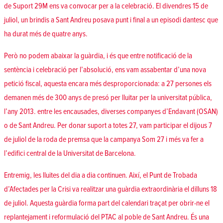
de Suport 29M ens va convocar
per a la celebració. El divendres 15 de
juliol,
un brindis a Sant Andreu posava punt i final
a un episodi dantesc que
ha durat més de quatre anys.
Però no podem abaixar la guàrdia, i és que entre notificació de la
sentència i celebració per l’absolució, ens vam assabentar d’una nova
petició fiscal, aquesta encara més desproporcionada:
a 27 persones els
demanen més de 300 anys de presó per lluitar per la universitat pública
,
l’any 2013. entre les encausades, diverses companyes d’Endavant (OSAN)
o de Sant Andreu. Per donar suport a totes 27,
vam participar el dijous 7
de juliol de la roda de premsa
que la campanya
Som 27 i més
va fer a
l’edifici central de la Universitat de Barcelona.
Entremig, les lluites del dia a dia continuen. Així, el Punt de Trobada
d’Afectades per la Crisi va realitzar una guàrdia extraordinària el dilluns 18
de juliol. Aquesta guàrdia forma part del
calendari
traçat per obrir-ne el
replantejament i reformulació del PTAC al poble de Sant Andreu. És una