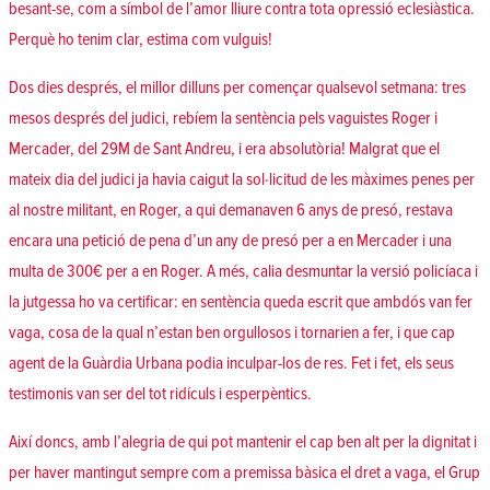
besant-se, com a símbol de l’amor lliure contra tota opressió eclesiàstica.
Perquè ho tenim clar,
estima com vulguis
!
Dos dies després, el millor dilluns per començar qualsevol setmana: tres
mesos després del judici, rebíem la
sentència pels vaguistes Roger i
Mercader, del 29M de Sant Andreu, i era absolutòria
! Malgrat que el
mateix
dia del judici
ja havia caigut la sol·licitud de les màximes penes per
al nostre militant, en Roger, a qui demanaven 6 anys de presó, restava
encara una petició de pena d’un any de presó per a en Mercader i una
multa de 300€ per a en Roger. A més, calia desmuntar la versió policíaca i
la jutgessa ho va certificar: en
sentència
queda escrit que ambdós van fer
vaga, cosa de la qual n’estan ben orgullosos i tornarien a fer, i que cap
agent de la Guàrdia Urbana podia inculpar-los de res. Fet i fet, els seus
testimonis van ser del tot ridículs i esperpèntics.
Així doncs, amb l’alegria de qui pot mantenir el cap ben alt per la dignitat i
per haver mantingut sempre com a premissa bàsica el dret a vaga, el
Grup