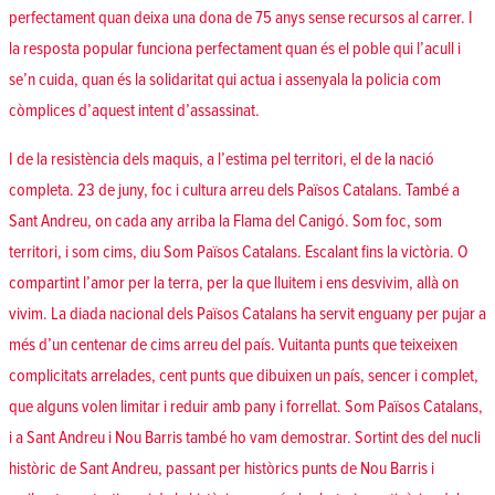
perfectament quan deixa una dona de 75 anys sense recursos al carrer. I
la resposta popular funciona perfectament quan és el poble qui l’acull i
se’n cuida, quan és la solidaritat qui actua i assenyala la policia com
còmplices d’aquest intent d’assassinat.
I de la resistència dels maquis, a l’estima pel territori, el de la nació
completa. 23 de juny, foc i cultura arreu dels Països Catalans. També a
Sant Andreu, on
cada any arriba la Flama del Canigó
. Som foc, som
territori, i som cims, diu
Som Països Catalans
. Escalant fins la victòria. O
compartint l’amor per la terra, per la que lluitem i ens desvivim, allà on
vivim. La diada nacional dels Països Catalans ha servit enguany per pujar a
més d’un centenar de cims arreu del país
. Vuitanta punts que teixeixen
complicitats arrelades, cent punts que dibuixen un país, sencer i complet,
que alguns volen limitar i reduir amb pany i forrellat.
Som Països Catalans,
i a Sant Andreu i Nou Barris també
ho vam demostrar. Sortint des del nucli
històric de Sant Andreu, passant per històrics punts de Nou Barris i