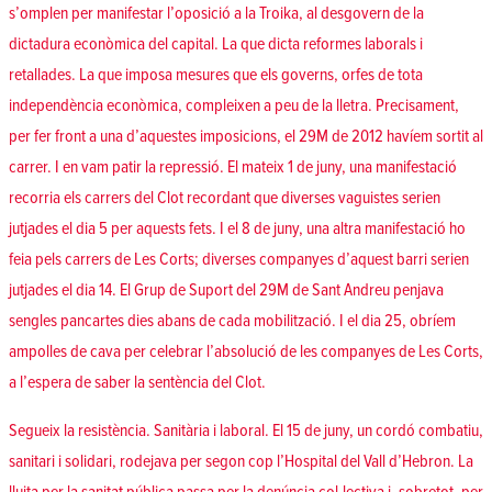
s’omplen per manifestar l’
oposició a la Troika
, al desgovern de la
dictadura econòmica del capital. La que dicta reformes laborals i
retallades. La que imposa mesures que els governs, orfes de tota
independència econòmica, compleixen a peu de la lletra. Precisament,
per fer front a una d’aquestes imposicions, el 29M de 2012 havíem sortit al
carrer. I en vam patir la repressió. El mateix 1 de juny, una manifestació
recorria els carrers del Clot recordant que diverses vaguistes serien
jutjades el dia 5 per aquests fets. I el 8 de juny, una altra
manifestació ho
feia pels carrers de Les Corts
; diverses companyes d’aquest barri serien
jutjades el dia 14. El Grup de Suport del 29M de Sant Andreu penjava
sengles pancartes dies abans de cada mobilització. I el dia 25, obríem
ampolles de cava per celebrar l’
absolució de les companyes de Les Corts
,
a l’espera de saber la sentència del Clot.
Segueix la resistència. Sanitària i laboral. El 15 de juny,
un cordó combatiu,
sanitari i solidari
, rodejava per segon cop l’Hospital del Vall d’Hebron. La