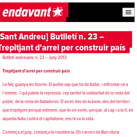
Skip to content
[Sant Andreu] Butlletí n. 23 –
Trepitjant d'arrel per construir país
Butlletí andreuenc n. 23 – Juny 2013
Trepitjant d’arrel per construir país
La falç guanya les tisores. El poble sap que ha de lluitar, i enfrontar-se a
l’enemic. I qui pateix la repressió, rep també la solidaritat de la resta del
poble, de la resta de lluitadores. D’arrel, des de la base, des del territori
que trepitgem perquè estimem, que és on vivim, perquè, al cap i a la fi, en
aquesta lluita contra el capitalisme, ens hi va la vida.
Comença el juny, comença la resistència. Els carrers de Barcelona