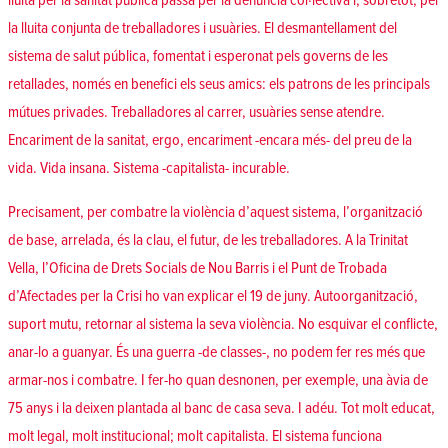
lluita per la sanitat pública passa per la denúncia col·lectiva i, sobretot, per
la lluita conjunta de treballadores i usuàries. El desmantellament del
sistema de salut pública, fomentat i esperonat pels governs de les
retallades, només en benefici els seus amics: els patrons de les principals
mútues privades. Treballadores al carrer, usuàries sense atendre.
Encariment de la sanitat, ergo, encariment -encara més- del preu de la
vida. Vida insana. Sistema -capitalista- incurable.
Precisament, per combatre la violència d’aquest sistema, l’organització
de base, arrelada, és la clau, el futur, de les treballadores. A la
Trinitat
Vella
, l’
Oficina de Drets Socials
de Nou Barris i el
Punt de Trobada
d’Afectades per la Crisi
ho van explicar el 19 de juny. Autoorganització,
suport mutu, retornar al sistema la seva violència. No esquivar el conflicte,
anar-lo a guanyar. És una guerra -de classes-, no podem fer res més que
armar-nos i combatre. I fer-ho quan desnonen, per exemple, una àvia de
75 anys i la deixen plantada al banc de casa seva. I adéu.
Tot molt educat,
molt legal, molt institucional; molt capitalista
. El sistema funciona