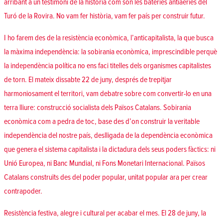
arribant a un testimoni de la història com són les bateries antiaèries del
Turó de la Rovira. No vam fer història, vam fer país per construir futur.
I ho farem des de la resistència econòmica, l’anticapitalista, la que busca
la màxima independència: la sobirania econòmica, imprescindible perquè
la independència política no ens faci titelles dels organismes capitalistes
de torn. El mateix dissabte 22 de juny, després de trepitjar
harmoniosament el territori, vam debatre sobre com convertir-lo en una
terra lliure: construcció socialista dels Països Catalans.
Sobirania
econòmica com a pedra de toc
, base des d’on construir la veritable
independència del nostre país, deslligada de la dependència econòmica
que genera el sistema capitalista i la dictadura dels seus poders fàctics: ni
Unió Europea, ni Banc Mundial, ni Fons Monetari Internacional. Països
Catalans construïts des del poder popular, unitat popular ara per crear
contrapoder.
Resistència festiva, alegre i cultural per acabar el mes. El 28 de juny, la