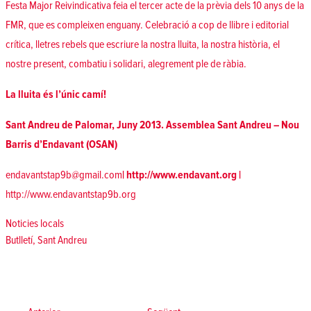
Festa Major Reivindicativa feia el
tercer acte de la prèvia dels 10 anys de la
FMR
, que es compleixen enguany. Celebració a cop de llibre i editorial
crítica, lletres rebels que escriure la nostra lluita, la nostra història, el
nostre present, combatiu i solidari, alegrement ple de ràbia.
La lluita és l’únic camí!
Sant Andreu de Palomar, Juny 2013. Assemblea Sant Andreu – Nou
Barris d’Endavant (OSAN)
endavantstap9b@gmail.com
|
http://www.endavant.org
|
http://www.endavantstap9b.or
g
Posted in
Noticies locals
Tags:
Butlletí
,
Sant Andreu
Navegació
d'entrades