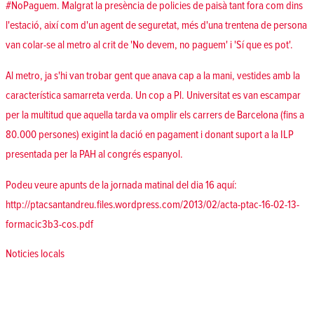
#NoPaguem. Malgrat la presència de policies de paisà tant fora com dins
l'estació, així com d'un agent de seguretat, més d'una trentena de persona
van colar-se al metro al crit de 'No devem, no paguem' i 'Sí que es pot'.
Al metro, ja s'hi van trobar gent que anava cap a la mani, vestides amb la
característica samarreta verda. Un cop a Pl. Universitat es van escampar
per la multitud que aquella tarda va omplir els carrers de Barcelona (fins a
80.000 persones) exigint la dació en pagament i donant suport a la ILP
presentada per la PAH al congrés espanyol.
Podeu veure apunts de la jornada matinal del dia 16 aquí:
http://ptacsantandreu.files.wordpress.com/2013/02/acta-ptac-16-02-13-
formacic3b3-cos.pdf
Posted in
Noticies locals
Navegació