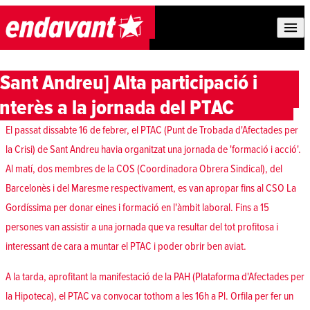
Skip to content
[Sant Andreu] Alta participació i
interès a la jornada del PTAC
El passat dissabte 16 de febrer, el PTAC (Punt de Trobada d'Afectades per
la Crisi) de Sant Andreu havia organitzat una jornada de 'formació i acció'.
Al matí, dos membres de la COS (Coordinadora Obrera Sindical), del
Barcelonès i del Maresme respectivament, es van apropar fins al CSO La
Gordíssima per donar eines i formació en l'àmbit laboral. Fins a 15
persones van assistir a una jornada que va resultar del tot profitosa i
interessant de cara a muntar el PTAC i poder obrir ben aviat.
A la tarda, aprofitant la manifestació de la PAH (Plataforma d'Afectades per
la Hipoteca), el PTAC va convocar tothom a les 16h a Pl. Orfila per fer un