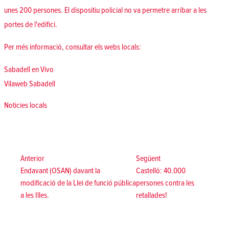
unes 200 persones. El dispositiu policial no va permetre arribar a les
portes de l'edifici.
Per més informació, consultar els webs locals:
Sabadell en Vivo
Vilaweb Sabadell
Posted in
Noticies locals
Navegació
d'entrades
Anterior:
Següent:
Anterior
Següent
Endavant (OSAN) davant la
Castelló: 40.000
modificació de la Llei de funció pública
persones contra les
a les Illes.
retallades!