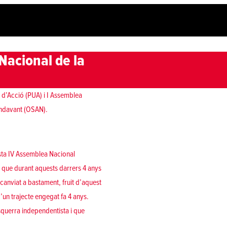
Nacional de la
t d’Acció (PUA) i I Assemblea
 Endavant (OSAN).
esta IV Assemblea Nacional
m que durant aquests darrers 4 anys
canviat a bastament, fruit d’aquest
d’un trajecte engegat fa 4 anys.
querra independentista i que