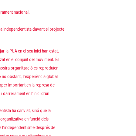
berament nacional.
ra independentista davant el projecte
r la PUA en el seu inici han estat,
tzat en el conjunt del moviment. És
nostra organització es reproduïen
 no obstant, l’experiència global
paper important en la represa de
 i darrerament en l’inici d’un
tista ha canviat, sinó que la
 organitzativa en funció dels
uè l’independentisme després de