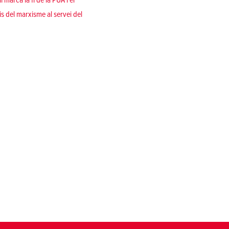
marca la fi de la PUA i el
s del marxisme al servei del