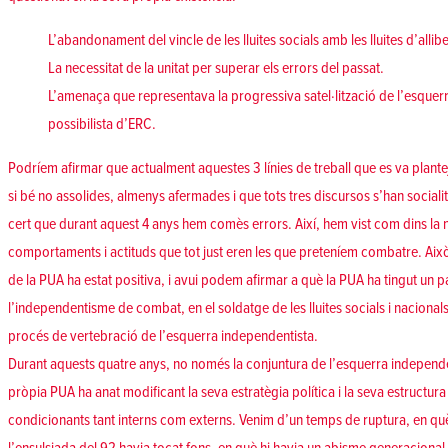
L’abandonament del vincle de les lluites socials amb les lluites d’alli
La necessitat de la unitat per superar els errors del passat.
L’amenaça que representava la progressiva satel·lització de l’esquer
possibilista d’ERC.
Podríem afirmar que actualment aquestes 3 línies de treball que es va planteja
si bé no assolides, almenys afermades i que tots tres discursos s’han sociali
cert que durant aquest 4 anys hem comès errors. Així, hem vist com dins la 
comportaments i actituds que tot just eren les que preteníem combatre. Això
de la PUA ha estat positiva, i avui podem afirmar a què la PUA ha tingut un 
l’independentisme de combat, en el soldatge de les lluites socials i nacionals
procés de vertebració de l’esquerra independentista.
Durant aquests quatre anys, no només la conjuntura de l’esquerra independen
pròpia PUA ha anat modificant la seva estratègia política i la seva estructura
condicionants tant interns com externs. Venim d’un temps de ruptura, en q