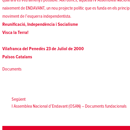
qual ara es veu almenys possible. Així doncs, aquesta IV Assemblea Nacional 
naixement de ENDAVANT, un nou projecte polític que es funda en els principi
moviment de l’esquerra independentista.
Reunificació, Independència i Socialisme
Visca la Terra!
Vilafranca del Penedès 23 de Juliol de 2000
Països Catalans
Posted in
Documents
Navegació
d'entrades
Següent:
Següent
I Assemblea Nacional d’Endavant (OSAN) – Documents fundacionals