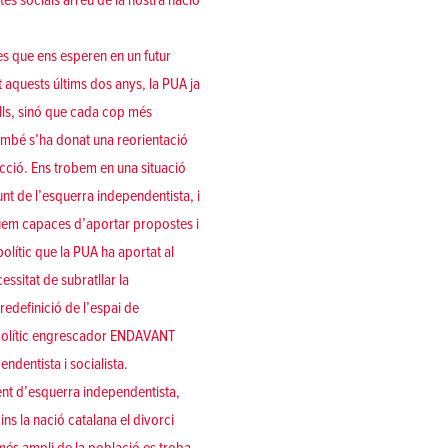
ites socials arreu de la nostra nació
es que ens esperen en un futur
 aquests últims dos anys, la PUA ja
lls, sinó que cada cop més
també s’ha donat una reorientació
cció. Ens trobem en una situació
nt de l’esquerra independentista, i
iguem capaces d’aportar propostes i
polític que la PUA ha aportat al
essitat de subratllar la
 redefinició de l’espai de
e polític engrescador ENDAVANT
ndentista i socialista.
nt d’esquerra independentista,
ns la nació catalana el divorci