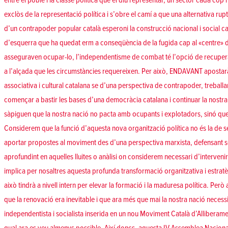
entre el poble i la classe política que el diu representar, un sector cada cop
exclòs de la representació política i s’obre el camí a que una alternativa rup
d’un contrapoder popular català esperoni la construcció nacional i social c
d’esquerra que ha quedat erm a conseqüència de la fugida cap al «centre» d
asseguraven ocupar-lo, l’independentisme de combat té l’opció de recuper
a l’alçada que les circumstàncies requereixen. Per això, ENDAVANT apostarà 
associativa i cultural catalana se d’una perspectiva de contrapoder, treballar
començar a bastir les bases d’una democràcia catalana i continuar la nostra
sàpiguen que la nostra nació no pacta amb ocupants i explotadors, sinó que ll
Considerem que la funció d’aquesta nova organització política no és la de s
aportar propostes al moviment des d’una perspectiva marxista, defensant se
aprofundint en aquelles lluites o anàlisi on considerem necessari d’interven
implica per nosaltres aquesta profunda transformació organitzativa i estratè
això tindrà a nivell intern per elevar la formació i la maduresa política. Pe
que la renovació era inevitable i que ara més que mai la nostra nació necessi
independentista i socialista inserida en un nou Moviment Català d’Alliberame