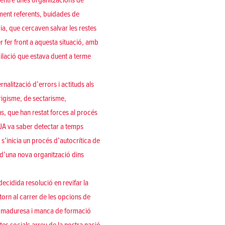
 entre unes organitzacions de
ment referents, buidades de
ia, que cercaven salvar les restes
 fer front a aquesta situació, amb
milació que estava duent a terme
nalització d’errors i actituds als
rigisme, de sectarisme,
s, que han restat forces al procés
UA va saber detectar a temps
 s’inicia un procés d’autocrítica de
 d’una nova organització dins
decidida resolució en revifar la
etorn al carrer de les opcions de
 immaduresa i manca de formació