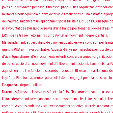
l’ensulsiada del 92 havia tocat fons, en què hi havia un abisme generacional
joves que maldaven per assolir un espai propi i unes organitzacions teòrica
militants a conseqüència d’anys de divisió i mancades d’una estratègia pròp
del naufragi mitjançant un apropament possibilista a ERC. La PUA nasqué per
una voluntat de revulsiu que servís d’una banda per frenar el procés d’assi
ERC i de l’altra per retornar la combativitat al moviment independentista.
Malauradament, aquest afany de canvi en positiu es veié contradit per la inter
quals la PUA afirmava combatre. Aquests 4 anys no han estat exempts de di
d’avantguardisme i d’enfrontaments estèrils contra persones i organitzacion
de construcció d’un nou moviment d’alliberament nacional. Tanmateix, la P
aquests errors, i en funció dels acords presos a la III Assemblea Nacional de
la pròpia Plataforma, procés paral·lel al debat engegat per a la construcció
l’esquerra independentista.
Durant els 4 anys de la seva existència, la PUA s’ha caracteritzat per la seva 
lluita independentista mitjançant el seu apropament a les lluites socials i el r
combat. A voltes amb una visió excessivament agitativa, fruit de la nostra