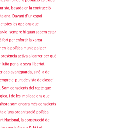
 més ampli de la població es troba
turista, basada en la contrucció
atalana. Davant d’un espai
e totes les opcions que
ar-lo, sempre hi quan sabem estar
fort per enfortir la xarxa
 en la política municipal per
 presència activa al carrer per què
uita per a la seva llibertat.
er cap avantguarda, sinó la de
mpre el punt de vista de classe i
ir. Som conscients del repte que
gica, i de les implicacions que
rò alhora som encara més conscients
ta d’una organització política
nt Nacional, la construcció del