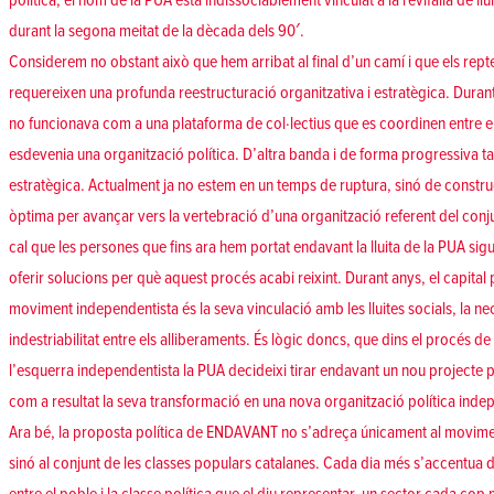
política, el nom de la PUA està indissociablement vinculat a la revifalla de llu
durant la segona meitat de la dècada dels 90′.
Considerem no obstant això que hem arribat al final d’un camí i que els rept
requereixen una profunda reestructuració organitzativa i estratègica. Durant
no funcionava com a una plataforma de col·lectius que es coordinen entre e
esdevenia una organització política. D’altra banda i de forma progressiva 
estratègica. Actualment ja no estem en un temps de ruptura, sinó de constru
òptima per avançar vers la vertebració d’una organització referent del conju
cal que les persones que fins ara hem portat endavant la lluita de la PUA s
oferir solucions per què aquest procés acabi reixint. Durant anys, el capital 
moviment independentista és la seva vinculació amb les lluites socials, la nec
indestriabilitat entre els alliberaments. És lògic doncs, que dins el procés de
l’esquerra independentista la PUA decideixi tirar endavant un nou project
com a resultat la seva transformació en una nova organització política indepe
Ara bé, la proposta política de ENDAVANT no s’adreça únicament al movime
sinó al conjunt de les classes populars catalanes. Cada dia més s’accentua di