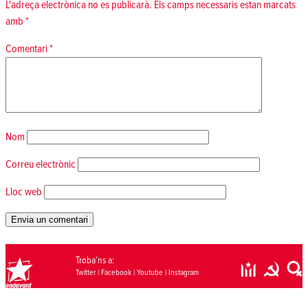
L'adreça electrònica no es publicarà.
Els camps necessaris estan marcats
amb
*
Comentari
*
Nom
Correu electrònic
Lloc web
Troba’ns a:
Twitter
|
Facebook
|
Youtube
|
Instagram