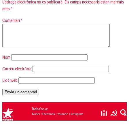
L'adreça electrònica no es publicarà.
Els camps necessaris estan marcats
amb
*
Comentari
*
Nom
Correu electrònic
Lloc web
Troba’ns a:
Twitter
|
Facebook
|
Youtube
|
Instagram