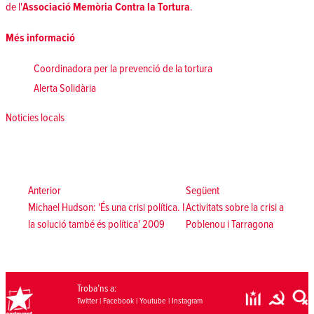
de l'
Associació Memòria Contra la Tortura
.
Més informació
Coordinadora per la prevenció de la tortura
Alerta Solidària
Posted in
Noticies locals
Navegació
d'entrades
Anterior:
Següent:
Anterior
Següent
Michael Hudson: 'És una crisi política. I
Activitats sobre la crisi a
la solució també és política' 2009
Poblenou i Tarragona
Troba’ns a:
Twitter
|
Facebook
|
Youtube
|
Instagram