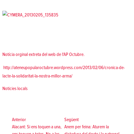
Notícia orginal extreta del web de l'AP Octubre.
http://ateneupopularoctubre.wordpress.com/2013/02/06/cronica-de-
lacte-la-solidaritat-la-nostra-millor-arma/
Posted in
Noticies locals
Navegació
d'entrades
Anterior:
Següent:
Anterior
Següent
Alacant: Si ens toquen a una,
Anem per feina: Aturem la