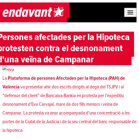
Skip to content
Persones afectades per la Hipoteca
protesten contra el desnonament
d'una veïna de Campanar
La
Plataforma de persones Afectades per la Hipoteca (PAH) de
València
va presentar ahir dos escrits dirigits al degà del TSJPV i al
“defensor del client” de Bancaixa-Bankia en protesta per l'expeditiu
desnonament d'Eva Carvajal, mare de dos fills menors i veïna de
Campanar. La protesta va anar acompanyada d'una concentració a les
portes de la Ciutat de la Justícia i de la seu central del banc responsable de
la hipoteca.