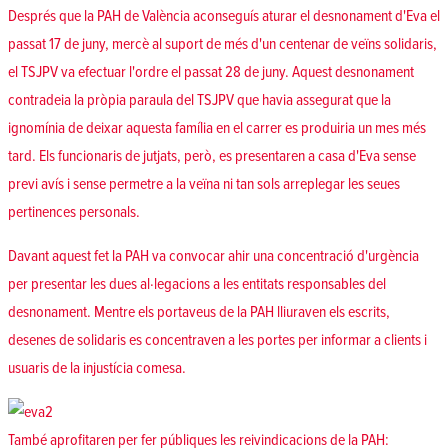
Després que la PAH de València aconseguís aturar el desnonament d'Eva el
passat 17 de juny, mercè al suport de més d'un centenar de veïns solidaris,
el TSJPV va efectuar l'ordre el passat 28 de juny. Aquest desnonament
contradeia la pròpia paraula del TSJPV que havia assegurat que la
ignomínia de deixar aquesta família en el carrer es produiria un mes més
tard. Els funcionaris de jutjats, però, es presentaren a casa d'Eva sense
previ avís i sense permetre a la veïna ni tan sols arreplegar les seues
pertinences personals.
Davant aquest fet la PAH va convocar ahir una concentració d'urgència
per presentar les dues al·legacions a les entitats responsables del
desnonament. Mentre els portaveus de la PAH lliuraven els escrits,
desenes de solidaris es concentraven a les portes per informar a clients i
usuaris de la injustícia comesa.
També aprofitaren per fer públiques les reivindicacions de la PAH: