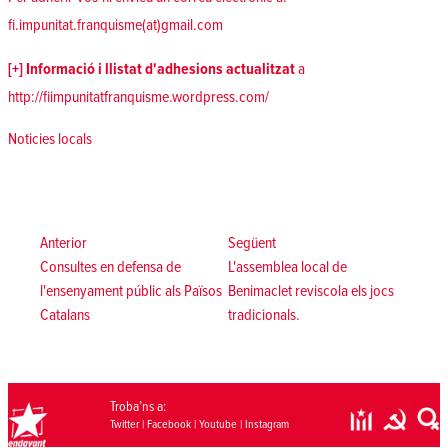
fi.impunitat.franquisme(at)gmail.com
[+] Informació i llistat d'adhesions actualitzat
a
http://fiimpunitatfranquisme.wordpress.com/
Posted in
Noticies locals
Navegació
d'entrades
Anterior:
Següent:
Anterior
Següent
Consultes en defensa de
L'assemblea local de
l'ensenyament públic als Països
Benimaclet reviscola els jocs
Catalans
tradicionals.
Troba’ns a:
Twitter
|
Facebook
|
Youtube
|
Instagram