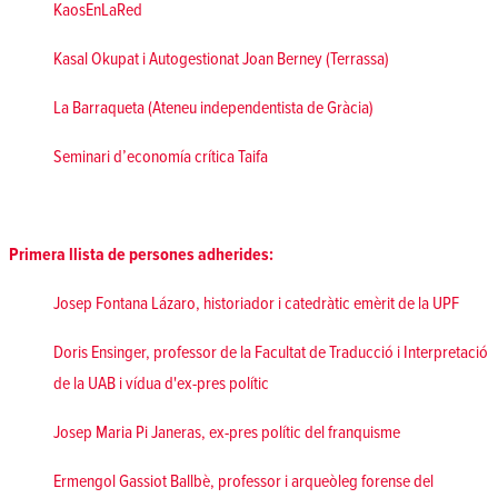
KaosEnLaRed
Kasal Okupat i Autogestionat Joan Berney (Terrassa)
La Barraqueta (Ateneu independentista de Gràcia)
Seminari d’economía crítica Taifa
Primera llista de persones adherides:
Josep Fontana Lázaro, historiador i catedràtic emèrit de la UPF
Doris Ensinger, professor de la Facultat de Traducció i Interpretació
de la UAB i vídua d'ex-pres polític
Josep Maria Pi Janeras, ex-pres polític del franquisme
Ermengol Gassiot Ballbè, professor i arqueòleg forense del