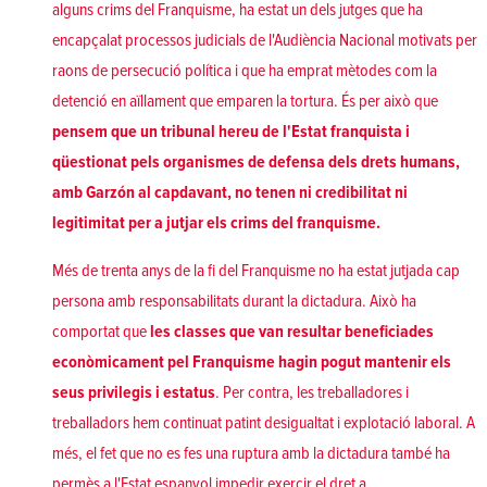
alguns crims del Franquisme, ha estat un dels jutges que ha
encapçalat processos judicials de l'Audiència Nacional motivats per
raons de persecució política i que ha emprat mètodes com la
detenció en aïllament que emparen la tortura. És per això que
pensem que un tribunal hereu de l'Estat franquista i
qüestionat pels organismes de defensa dels drets humans,
amb Garzón al capdavant, no tenen ni credibilitat ni
legitimitat per a jutjar els crims del franquisme.
Més de trenta anys de la fi del Franquisme no ha estat jutjada cap
persona amb responsabilitats durant la dictadura. Això ha
comportat que
les classes que van resultar beneficiades
econòmicament pel Franquisme hagin pogut mantenir els
seus privilegis i estatus
. Per contra, les treballadores i
treballadors hem continuat patint desigualtat i explotació laboral. A
més, el fet que no es fes una ruptura amb la dictadura també ha
permès a l'Estat espanyol impedir exercir el dret a