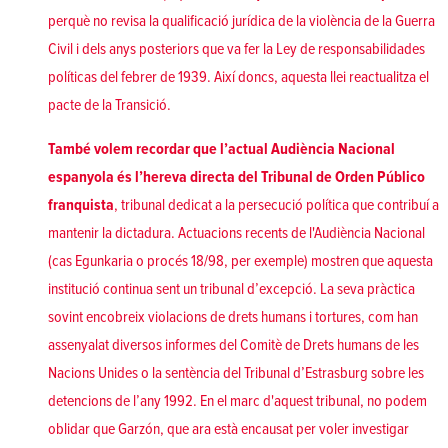
perquè no revisa la qualificació jurídica de la violència de la Guerra
Civil i dels anys posteriors que va fer la Ley de responsabilidades
políticas del febrer de 1939. Així doncs, aquesta llei reactualitza el
pacte de la Transició.
També volem recordar que l’actual Audiència Nacional
espanyola és l’hereva directa del Tribunal de Orden Público
franquista
, tribunal dedicat a la persecució política que contribuí a
mantenir la dictadura. Actuacions recents de l'Audiència Nacional
(cas Egunkaria o procés 18/98, per exemple) mostren que aquesta
institució continua sent un tribunal d’excepció. La seva pràctica
sovint encobreix violacions de drets humans i tortures, com han
assenyalat diversos informes del Comitè de Drets humans de les
Nacions Unides o la sentència del Tribunal d’Estrasburg sobre les
detencions de l’any 1992. En el marc d'aquest tribunal, no podem
oblidar que Garzón, que ara està encausat per voler investigar