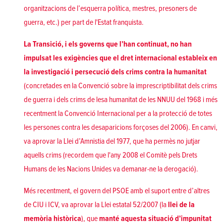
organitzacions de l’esquerra política, mestres, presoners de
guerra, etc.) per part de l'Estat franquista.
La Transició, i els governs que l’han continuat, no han
impulsat les exigències que el dret internacional estableix en
la investigació i persecució dels crims contra la humanitat
(concretades en la Convenció sobre la imprescriptibilitat dels crims
de guerra i dels crims de lesa humanitat de les NNUU del 1968 i més
recentment la Convenció Internacional per a la protecció de totes
les persones contra les desaparicions forçoses del 2006). En canvi,
va aprovar la Llei d’Amnistia del 1977, que ha permès no jutjar
aquells crims (recordem que l'any 2008 el Comitè pels Drets
Humans de les Nacions Unides va demanar-ne la derogació).
Més recentment, el govern del PSOE amb el suport entre d’altres
de CIU i ICV, va aprovar la Llei estatal 52/2007 (la
llei de la
memòria històrica
), que
manté aquesta situació d’impunitat