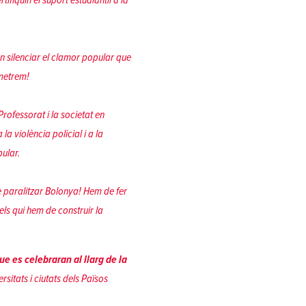
len silenciar el clamor popular que
rmetrem!
Professorat i la societat en
la violència policial i a la
pular.
de paralitzar Bolonya! Hem de fer
els qui hem de construir la
ue es celebraran al llarg de la
rsitats i ciutats dels Països