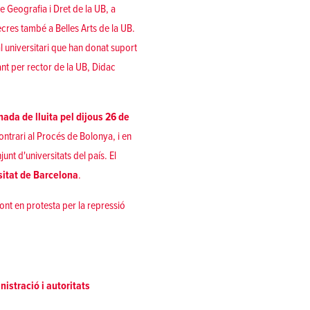
de Geografia i Dret de la UB, a
ecres també a Belles Arts de la UB.
l universitari que han donat suport
nt per rector de la UB, Didac
nada de lluita pel dijous 26 de
ontrari al Procés de Bolonya, i en
unt d'universitats del país. El
sitat de Barcelona
.
Font en protesta per la repressió
istració i autoritats