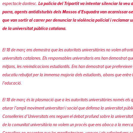
espectacle dantesc.
La policia del Tripartit va intentar silenciar la veu
porra, agents antidisturbis dels Mossos d’Esquadra van acarnissar-s
que van sortir al carrer per denunciar la violència policial i reclamar 
de la universitat pública catalana.
El 18 de març ens demostra que les autoritats universitàries no volen afront
universitats catalanes. Els responsables universitaris ens han demostrat que 
mitjans, les reivindicacions estudiantils. Ens han demostrat que prefereix
educatiu rebutjat per la immensa majoria dels estudiants, abans que entre 
l’educació.
El 18 de març és la plasmació que a les autoritats universitàries només els q
aturar l’ampli moviment universitari i social que defensa la universitat públic
Conselleries d’Universitats ens neguen el debat profund sobre la universit
de la comunitat universitària no volem un procés que ens aboca a la mercant
Consellers no accepten que les manifestacions, vagues i els referèndums certi