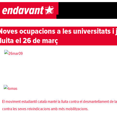
Skip to content
Noves ocupacions a les universitats i
lluita el 26 de març
El moviment estudiantil català manté la lluita contra el desmantellament de la 
contra les seves reivindicacions amb més mobilitzacions.