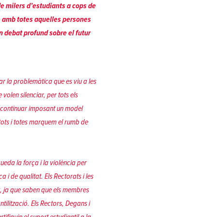
 de milers d’estudiants a cops de
e amb totes aquelles persones
un debat profund sobre el futur
ar la problemàtica que es viu a les
volen silenciar, per tots els
en continuar imposant un model
tots i totes marquem el rumb de
ueda la força i la violència per
a i de qualitat. Els Rectorats i les
at, ja que saben que els membres
ilització. Els Rectors, Degans i
fiquin el suport estudiantil a la