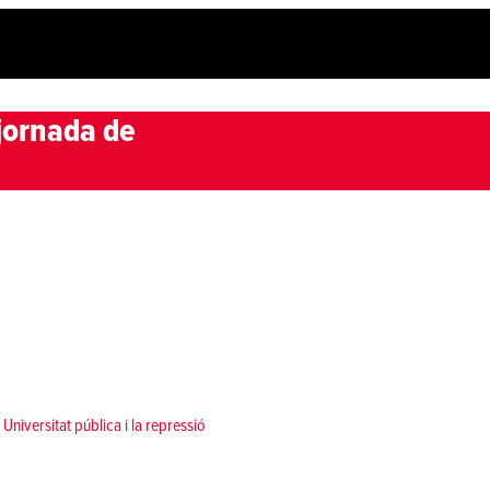
 jornada de
Universitat pública i la repressió