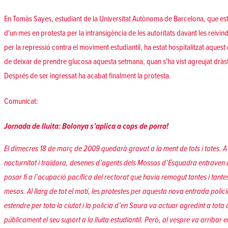
En Tomàs Sayes, estudiant de la Universitat Autònoma de Barcelona, que e
d'un mes
en protesta per la intransigència de les autoritats davant les reivin
per la repressió contra el moviment estudiantil,
ha estat hospitalitzat aques
de deixar de prendre glucosa aquesta setmana, quan s'ha vist agreujat dràsti
Després de ser ingressat ha acabat finalment la protesta.
Comunicat:
Jornada de lluita: Bolonya s’aplica a cops de porra!
El dimecres 18 de març de 2009 quedarà gravat a la ment de tots i totes. 
nocturnitat i traïdora, desenes d’agents dels Mossos d’Esquadra entraven a
posar fi a l’ocupació pacífica del rectorat que havia remogut tantes i tante
mesos. Al llarg de tot el matí, les protestes per aquesta nova entrada polici
estendre per tota la ciutat i la policia d’en Saura va actuar agredint a tot
públicament el seu suport a la lluita estudiantil. Però, al vespre va arribar el