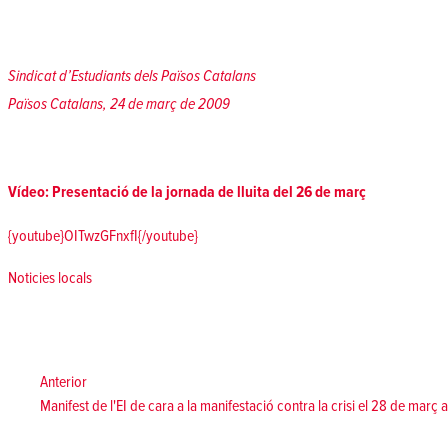
Sindicat d’Estudiants dels Països Catalans
Països Catalans, 24 de març de 2009
Vídeo: Presentació de la jornada de lluita del 26 de març
{youtube}OITwzGFnxfI{/youtube}
Posted in
Noticies locals
Navegació
d'entrades
Anterior:
Anterior
Manifest de l'EI de cara a la manifestació contra la crisi el 28 de març 