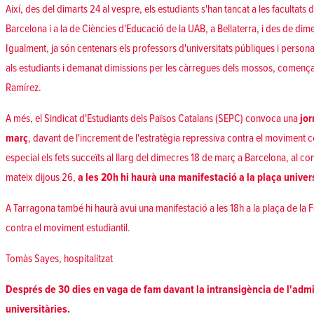
Així, des del dimarts 24 al vespre, els estudiants s'han tancat a les facultats 
Barcelona i a la de Ciències d'Educació de la UAB, a Bellaterra, i des de dim
Igualment, ja són centenars els professors d'universitats públiques i persona
als estudiants i demanat dimissions per les càrregues dels mossos, comença
Ramírez.
A més, el
Sindicat d'Estudiants dels Països Catalans (SEPC)
convoca una
jor
març
, davant de l'increment de l'estratègia repressiva contra el moviment c
especial
els fets succeïts al llarg del dimecres 18 de març
a Barcelona, al conj
mateix dijous 26,
a les 20h hi haurà una manifestació a la plaça univer
A Tarragona també hi haurà avui
una manifestació a les 18h
a la plaça de la 
contra el moviment estudiantil.
Tomàs Sayes, hospitalitzat
Després de 30 dies en vaga de fam davant la intransigència de l'admin
universitàries.