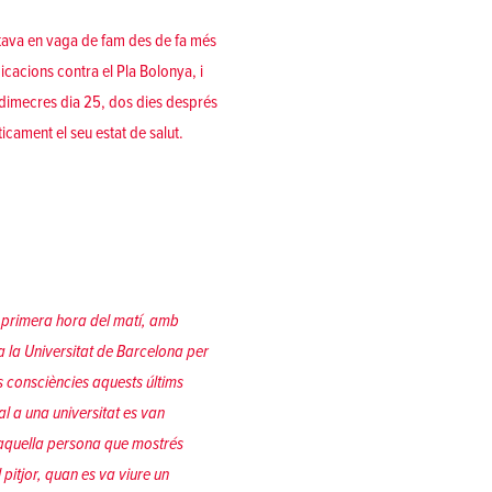
stava
en vaga de fam des de fa més
dicacions contra el Pla Bolonya, i
t dimecres
dia 25, dos dies després
cament el seu estat de salut.
A primera hora del matí, amb
 la Universitat de Barcelona per
s consciències aquests últims
al a una universitat es van
a aquella persona que mostrés
 pitjor, quan es va viure un