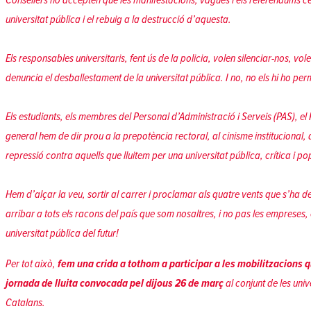
universitat pública i el rebuig a la destrucció d’aquesta.
Els responsables universitaris, fent ús de la policia, volen silenciar-nos, vo
denuncia el desballestament de la universitat pública. I no, no els hi ho pe
Els estudiants, els membres del Personal d’Administració i Serveis (PAS), el 
general hem de dir prou a la prepotència rectoral, al cinisme institucional, a 
repressió contra aquells que lluitem per una universitat pública, crítica i po
Hem d’alçar la veu, sortir al carrer i proclamar als quatre vents que s’ha 
arribar a tots els racons del país que som nosaltres, i no pas les empreses, 
universitat pública del futur!
Per tot això,
fem una crida a tothom a participar a les mobilitzacions q
jornada de lluita convocada pel dijous 26 de març
al conjunt de les unive
Catalans.