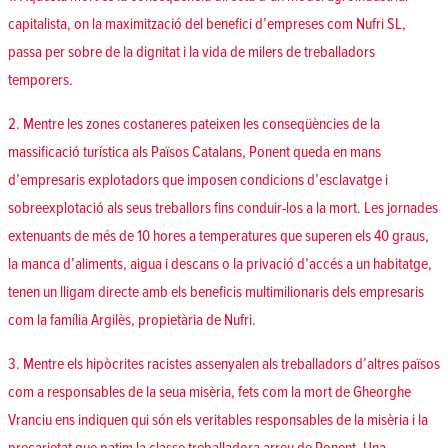
capitalista, on la maximització del benefici d’empreses com Nufri SL,
passa per sobre de la dignitat i la vida de milers de treballadors
temporers.
2. Mentre les zones costaneres pateixen les conseqüències de la
massificació turística als Països Catalans, Ponent queda en mans
d’empresaris explotadors que imposen condicions d’esclavatge i
sobreexplotació als seus treballors fins conduir-los a la mort. Les jornades
extenuants de més de 10 hores a temperatures que superen els 40 graus,
la manca d’aliments, aigua i descans o la privació d’accés a un habitatge,
tenen un lligam directe amb els beneficis multimilionaris dels empresaris
com la família Argilès, propietària de Nufri.
3. Mentre els hipòcrites racistes assenyalen als treballadors d’altres països
com a responsables de la seua misèria, fets com la mort de Gheorghe
Vranciu ens indiquen qui són els veritables responsables de la misèria i la