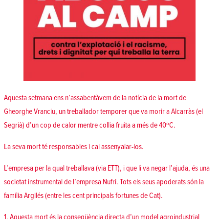
Aquesta setmana ens n’assabentàvem de la notícia de la mort de
Gheorghe Vranciu, un treballador temporer que va morir a Alcarràs (el
Segrià) d’un cop de calor mentre collia fruita a més de 40ºC.
La seva mort té responsables i cal assenyalar-los.
L’empresa per la qual treballava (via ETT), i que li va negar l’ajuda, és una
societat instrumental de l’empresa Nufri. Tots els seus apoderats són la
família Argilés (entre les cent principals fortunes de Cat).
1. Aquesta mort és la conseqüència directa d’un model agroindustrial