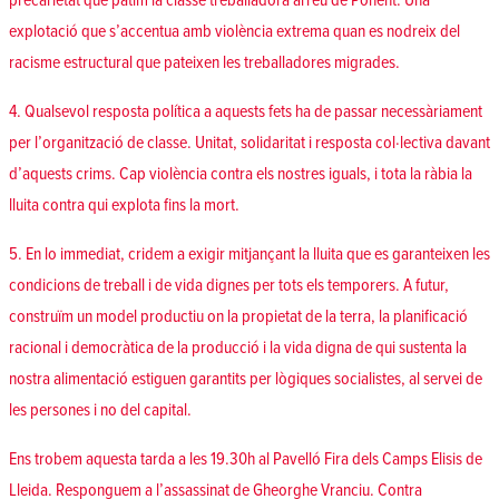
precarietat que patim la classe treballadora arreu de Ponent. Una
explotació que s’accentua amb violència extrema quan es nodreix del
racisme estructural que pateixen les treballadores migrades.
4. Qualsevol resposta política a aquests fets ha de passar necessàriament
per l’organització de classe. Unitat, solidaritat i resposta col·lectiva davant
d’aquests crims. Cap violència contra els nostres iguals, i tota la ràbia la
lluita contra qui explota fins la mort.
5. En lo immediat, cridem a exigir mitjançant la lluita que es garanteixen les
condicions de treball i de vida dignes per tots els temporers. A futur,
construïm un model productiu on la propietat de la terra, la planificació
racional i democràtica de la producció i la vida digna de qui sustenta la
nostra alimentació estiguen garantits per lògiques socialistes, al servei de
les persones i no del capital.
Ens trobem aquesta tarda a les 19.30h al Pavelló Fira dels Camps Elisis de
Lleida. Responguem a l’assassinat de Gheorghe Vranciu. Contra