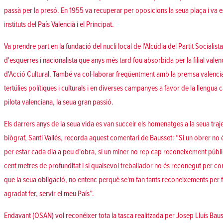
passà per la presó. En 1955 va recuperar per oposicions la seua plaça i va e
instituts del País Valencià i el Principat.
Va prendre part en la fundació del nucli local de l'Alcúdia del Partit Socialist
d'esquerres i nacionalista que anys més tard fou absorbida per la filial vale
d'Acció Cultural. També va col·laborar freqüentment amb la premsa valenci
tertúlies polítiques i culturals i en diverses campanyes a favor de la llengua ca
pilota valenciana, la seua gran passió.
Els darrers anys de la seua vida es van succeir els homenatges a la seua traje
biògraf, Santi Vallés, recorda aquest comentari de Bausset: “Si un obrer 
per estar cada dia a peu d'obra, si un miner no rep cap reconeixement públic
cent metres de profunditat i si qualsevol treballador no és reconegut per co
que la seua obligació, no entenc perquè se'm fan tants reconeixements per 
agradat fer, servir el meu País”.
Endavant (OSAN) vol reconéixer tota la tasca realitzada per Josep Lluís Baus