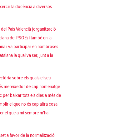
xercir la docència a diversos
a del País Valencià (organització
nciana del PSOE) i també en la
ana i va participar en nombroses
talana la qual va ser, junt a la
ctòria sobre els quals el seu
no és mereixedor de cap homenatge
 per baixar tots els dies a més de
mplir el que no és cap altra cosa
fer el que a mi sempre m'ha
set a favor de la normalització