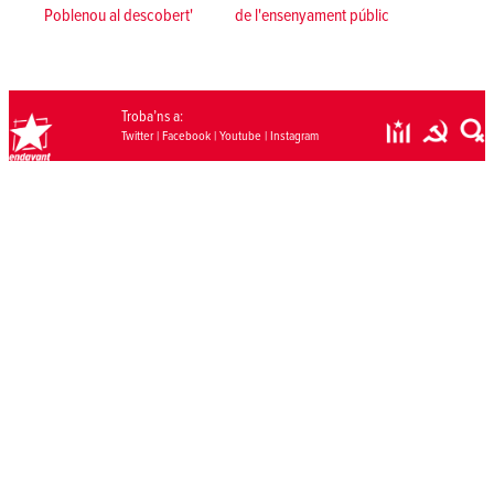
Poblenou al descobert'
de l'ensenyament públic
Troba’ns a:
Twitter
|
Facebook
|
Youtube
|
Instagram