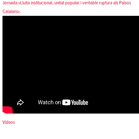
Jornada «Lluita institucional, unitat popular i veritable ruptura als Països
Catalans».
Posted in
Vídeos