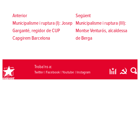
Navegació
d'entrades
Anterior:
Següent:
Anterior
Següent
Municipalisme i ruptura (I): Josep
Municipalisme i ruptura (III):
Garganté, regidor de CUP
Montse Venturós, alcaldessa
Capgirem Barcelona
de Berga
Troba’ns a:
Twitter
|
Facebook
|
Youtube
|
Instagram