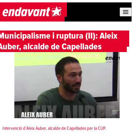
Skip to content
Municipalisme i ruptura (II): Aleix
Auber, alcalde de Capellades
Intervenció d’Aleix Auber, alcalde de Capellades per la CUP.