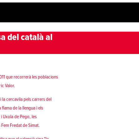
 del català al
011 que recorrerà les poblacions
ric Valor.
la cercavila pels carrers del
flama de la llengua i els
 i Uxola de Pego, les
is Fem Fredat de Simat.