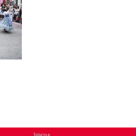
Troba’ns a: