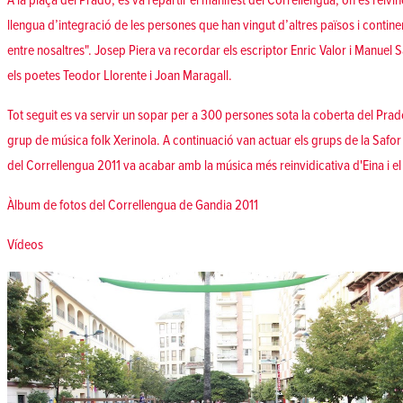
A la plaça del Prado, es va repartir el manifest del Correllengua, on es reivin
llengua d’integració de les persones que han vingut d’altres països i contine
entre nosaltres". Josep Piera va recordar els escriptor Enric Valor i Manuel 
els poetes Teodor Llorente i Joan Maragall.
Tot seguit es va servir un sopar per a 300 persones sota la coberta del Prad
grup de música folk Xerinola. A continuació van actuar els grups de la Safor
del Correllengua 2011 va acabar amb la música més reinvidicativa d'Eina i e
Àlbum de fotos del Correllengua de Gandia 2011
Vídeos