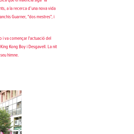
dica que el valencià siga "la
nts, a la recerca d’una nova vida
Sanchis Guarner, "dos mestres", i
o i va començar l'actuació del
 King Kong Boy i Desgavell. La nit
l seu himne.