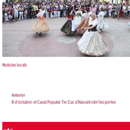
Posted in
Noticies locals
Navegació
d'entrades
Anterior:
Anterior
8 d'octubre: el Casal Popular Tio Cuc d'Alacant obri les portes