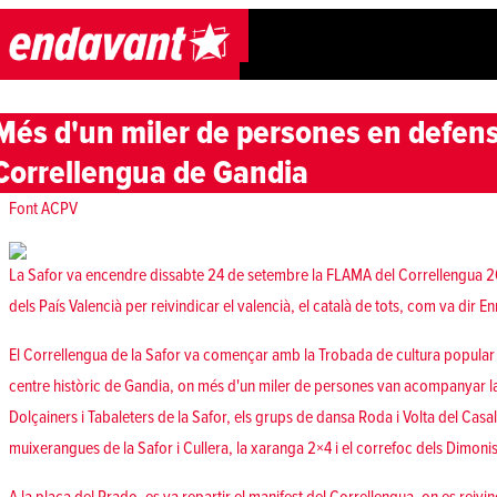
Skip to content
Més d'un miler de persones en defensa
Correllengua de Gandia
Font
ACPV
La Safor va encendre dissabte 24 de setembre la FLAMA del Correllengua 2
dels País Valencià per reivindicar el valencià, el català de tots, com va dir En
El Correllengua de la Safor va començar amb la Trobada de cultura popular i 
centre històric de Gandia, on més d'un miler de persones van acompanyar la 
Dolçainers i Tabaleters de la Safor, els grups de dansa Roda i Volta del Casal
muixerangues de la Safor i Cullera, la xaranga 2×4 i el correfoc dels Dimon