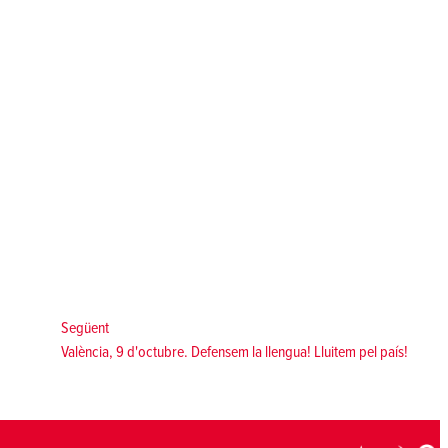
Següent:
Següent
València, 9 d'octubre. Defensem la llengua! Lluitem pel país!