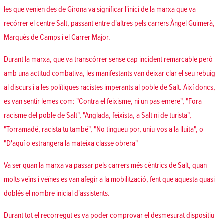
les que venien des de Girona va significar l'inici de la marxa que va
recórrer el centre Salt, passant entre d'altres pels carrers Àngel Guimerà,
Marquès de Camps i el Carrer Major.
Durant la marxa, que va transcórrer sense cap incident remarcable però
amb una actitud combativa, les manifestants van deixar clar el seu rebuig
al discurs i a les polítiques racistes imperants al poble de Salt. Així doncs,
es van sentir lemes com: "Contra el feixisme, ni un pas enrere", "Fora
racisme del poble de Salt", "Anglada, feixista, a Salt ni de turista",
"Torramadé, racista tu també", "No tingueu por, uniu-vos a la lluita", o
"D'aquí o estrangera la mateixa classe obrera"
Va ser quan la marxa va passar pels carrers més cèntrics de Salt, quan
molts veïns i veïnes es van afegir a la mobilització, fent que aquesta quasi
doblés el nombre inicial d'assistents.
Durant tot el recorregut es va poder comprovar el desmesurat dispositiu