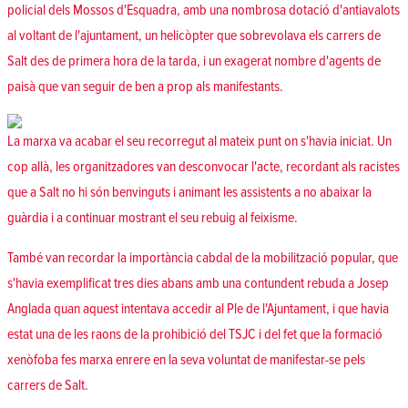
policial dels Mossos d'Esquadra, amb una nombrosa dotació d'antiavalots
al voltant de l'ajuntament, un helicòpter que sobrevolava els carrers de
Salt des de primera hora de la tarda, i un exagerat nombre d'agents de
paisà que van seguir de ben a prop als manifestants.
La marxa va acabar el seu recorregut al mateix punt on s'havia iniciat. Un
cop allà, les organitzadores van desconvocar l'acte, recordant als racistes
que a Salt no hi són benvinguts i animant les assistents a no abaixar la
guàrdia i a continuar mostrant el seu rebuig al feixisme.
També van recordar la importància cabdal de la mobilització popular, que
s'havia exemplificat tres dies abans amb una contundent rebuda a Josep
Anglada quan aquest intentava accedir al Ple de l'Ajuntament, i que havia
estat una de les raons de la prohibició del TSJC i del fet que la formació
xenòfoba fes marxa enrere en la seva voluntat de manifestar-se pels
carrers de Salt.