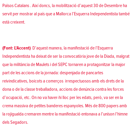
Països Catalans
. Així doncs, la mobilització d’aquest 30 de Desembre ha
servit per mostrar al país que a Mallorca l’Esquerra Independentista també
està creixent.
(Font:
L'Accent
)
D’aquest manera, la manifestació de l’Esquerra
Independentista ha deixat de ser la convocatòria jove de la Diada, malgrat
que la militància de Maulets i del SEPC tornaren a protagonitzar la major
part de les accions de la jornada: despenjada de pancartes
reivindicatives, boicots a comerços irrespectuosos amb els drets de la
dona o de la classe treballadora, accions de denúncia contra les forces
d’ocupació, etc. On no va haver-hi lloc per les edats, però, va ser en la
crema massiva de petites banderes espanyoles. Més de 800 papers amb
la rojigualda cremaren mentre la manifestació entonava a l’uníson l’himne
dels Segadors.