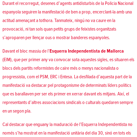
Durant el recorregut, desenes d’agents antidisturbis de la Policia Nacional
espanyola seguiren la manifestació de ben a prop, encerclant-la amb una
actitud amenaçant a tothora. Tanmateix, ningú no va caure en la
provocació, ni tan sols quan petits grups de feixistes organitzats
s’aproparen per llençar ous o mostrar banderes espanyoles.
Davant el bloc massiu de l’
Esquerra Independentista de Mallorca
(EIM), que per primer any va convocar sota aquestes sigles, es situaren els
blocs dels partits reformistes de caire més o menys nacionalista o
progressista, com el PSM, ERC i Entesa. La desfilada d’aquesta part de la
manifestació va destacar pel protagonisme de determinats líders polítics
que es barallaven per ser els primer en xerrar davant els mitjans. Així, el
representants d’altres associacions sindicals o culturals quedaren sempre
en un segon pla.
Cal destacar que enguany la maduració de l’Esquerra Independentista no
només s’ha mostrat en la manifestació unitària del dia 30, sinó en tots els