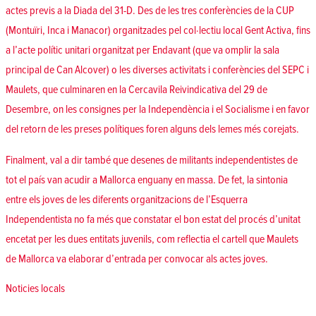
actes previs a la Diada del 31-D. Des de les tres conferències de la CUP
(Montuïri, Inca i Manacor) organitzades pel col·lectiu local Gent Activa, fins
a l’acte polític unitari organitzat per Endavant (que va omplir la sala
principal de Can Alcover) o les diverses activitats i conferències del SEPC i
Maulets, que culminaren en la Cercavila Reivindicativa del 29 de
Desembre, on les consignes per la Independència i el Socialisme i en favor
del retorn de les preses polítiques foren alguns dels lemes més corejats.
Finalment, val a dir també que desenes de militants independentistes de
tot el país van acudir a Mallorca enguany en massa. De fet, la sintonia
entre els joves de les diferents organitzacions de l’Esquerra
Independentista no fa més que constatar el bon estat del procés d’unitat
encetat per les dues entitats juvenils, com reflectia
el cartell
que Maulets
de Mallorca va elaborar d’entrada per convocar als actes joves.
Posted in
Noticies locals