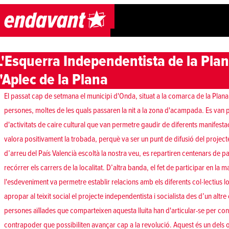
Skip to content
L'Esquerra Independentista de la Plan
l'Aplec de la Plana
El passat cap de setmana el municipi d'Onda, situat a la comarca de la Plana
persones, moltes de les quals passaren la nit a la zona d'acampada. Es van p
d'activitats de caire cultural que van permetre gaudir de diferents manifestac
valora positivament la trobada, perquè va ser un punt de difusió del projecte
d’arreu del País Valencià escoltà la nostra veu, es repartiren centenars de p
recórrer els carrers de la localitat. D’altra banda, el fet de participar en la 
l'esdeveniment va permetre establir relacions amb els diferents col·lectius l
apropar al teixit social el projecte independentista i socialista des d’un altr
persones aïllades que comparteixen aquesta lluita han d'articular-se per con
contrapoder que possibiliten avançar cap a la revolució. Aquest és un dels ob