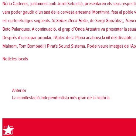
Núria Cadenes, juntament amb Jordi Sebastià, presentaren els seus respectiu
vam poder gaudir d'un tast de la cervesa artesanal Montmirà, feta al poble v
els curtmetratges següents:
Si Sabes Decir Hello
, de Sergi Gonzàlez;,
Tranc
Beto Palanques. A continuació, el grup d’Onda Arteatre va presentar la se
Després d'un sopar popular, l'Aplec de la Plana acabava la nit del dissabte,
Malnom, Tom Bombadil i Pirat's Sound Sistema. Podei veure imatges de l'A
Posted in
Noticies locals
Navegació
d'entrades
Anterior:
Anterior
La manifestació independentista més gran de la història