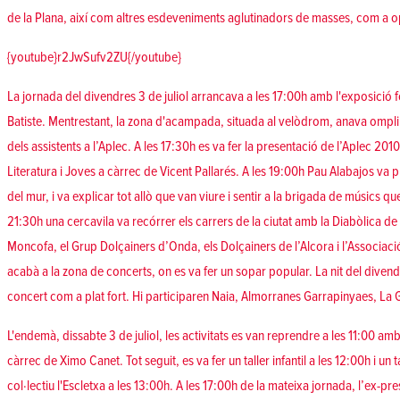
de la Plana, així com altres esdeveniments aglutinadors de masses, com a o
{youtube}r2JwSufv2ZU{/youtube}
La jornada del divendres 3 de juliol arrancava a les 17:00h amb l'exposició 
Batiste. Mentrestant, la zona d'acampada, situada al velòdrom, anava omp
dels assistents a l’Aplec. A les 17:30h es va fer la presentació de l’Aplec 20
Literatura i Joves a càrrec de Vicent Pallarés. A les 19:00h Pau Alabajos va
del mur, i va explicar tot allò que van viure i sentir a la brigada de músics que
21:30h una cercavila va recórrer els carrers de la ciutat amb la Diabòlica d
Moncofa, el Grup Dolçainers d’Onda, els Dolçainers de l’Alcora i l’Associaci
acabà a la zona de concerts, on es va fer un sopar popular. La nit del diven
concert com a plat fort. Hi participaren Naia, Almorranes Garrapinyaes, La
L'endemà, dissabte 3 de juliol, les activitats es van reprendre a les 11:00 amb
càrrec de Ximo Canet. Tot seguit, es va fer un taller infantil a les 12:00h i un
col·lectiu l'Escletxa a les 13:00h. A les 17:00h de la mateixa jornada, l’ex-pre