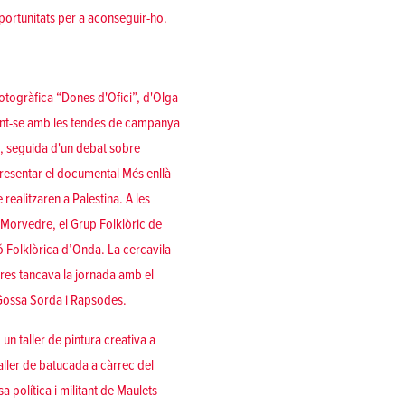
portunitats per a aconseguir-ho.
fotogràfica “Dones d'Ofici”, d'Olga
lint-se amb les tendes de campanya
10, seguida d'un debat sobre
 presentar el documental Més enllà
 realitzaren a Palestina. A les
e Morvedre, el Grup Folklòric de
ó Folklòrica d’Onda. La cercavila
dres tancava la jornada amb el
 Gossa Sorda i Rapsodes.
 un taller de pintura creativa a
 taller de batucada a càrrec del
sa política i militant de Maulets