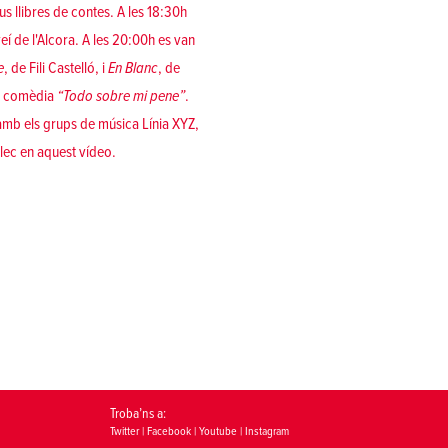
s llibres de contes. A les 18:30h
eí de l'Alcora. A les 20:00h es van
e
, de Fili Castelló, i
En Blanc
, de
ua comèdia
“Todo sobre mi pene”
.
 amb els grups de música Línia XYZ,
plec en aquest
vídeo
.
Troba’ns a:
Twitter
|
Facebook
|
Youtube
|
Instagram