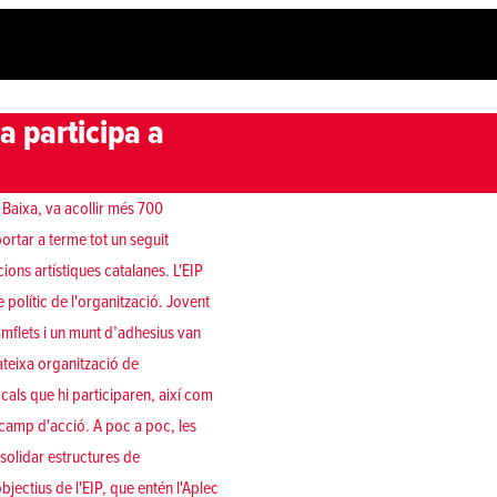
a participa a
 Baixa, va acollir més 700
ortar a terme tot un seguit
ions artístiques catalanes. L'
EIP
 polític de l'organització. Jovent
amflets i un munt d’adhesius van
mateixa organització de
ocals que hi participaren, així com
e camp d'acció. A poc a poc, les
solidar estructures de
jectius de l'EIP, que entén l'Aplec