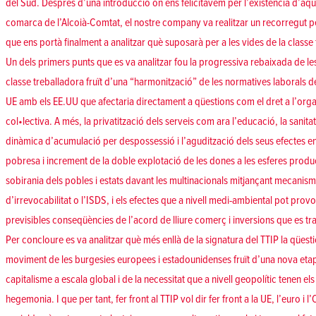
del Sud. Després d’una introducció on ens felicitàvem per l’existència d’aq
comarca de l’Alcoià-Comtat, el nostre company va realitzar un recorregut per 
que ens portà finalment a analitzar què suposarà per a les vides de la classe 
Un dels primers punts que es va analitzar fou la progressiva rebaixada de le
classe treballadora fruït d’una “harmonització” de les normatives laborals de
UE amb els EE.UU que afectaria directament a qüestions com el dret a l’organ
col•lectiva. A més, la privatització dels serveis com ara l’educació, la sanita
dinàmica d’acumulació per despossessió i l’agudització dels seus efectes en
pobresa i increment de la doble explotació de les dones a les esferes produc
sobirania dels pobles i estats davant les multinacionals mitjançant mecanis
d’irrevocabilitat o l’ISDS, i els efectes que a nivell medi-ambiental pot provo
previsibles conseqüències de l’acord de lliure comerç i inversions que es tr
Per concloure es va analitzar què més enllà de la signatura del TTIP la qüesti
moviment de les burgesies europees i estadounidenses fruït d’una nova eta
capitalisme a escala global i de la necessitat que a nivell geopolític tenen e
hegemonia. I que per tant, fer front al TTIP vol dir fer front a la UE, l’euro i