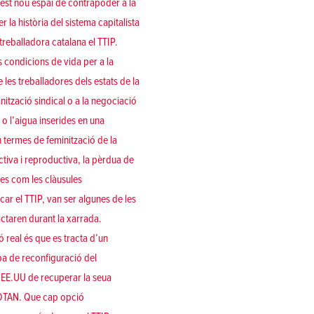
uest nou espai de contrapoder a la
la història del sistema capitalista
treballadora catalana el TTIP.
s condicions de vida per a la
 les treballadores dels estats de la
ització sindical o a la negociació
t o l’aigua inserides en una
 termes de feminització de la
tiva i reproductiva, la pèrdua de
mes com les clàusules
car el TTIP, van ser algunes de les
actaren durant la xarrada.
ó real és que es tracta d’un
pa de reconfiguració del
ls EE.UU de recuperar la seua
 l’OTAN. Que cap opció