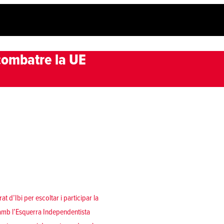
r combatre la UE
 d’Ibi per escoltar i participar la
 amb l’Esquerra Independentista