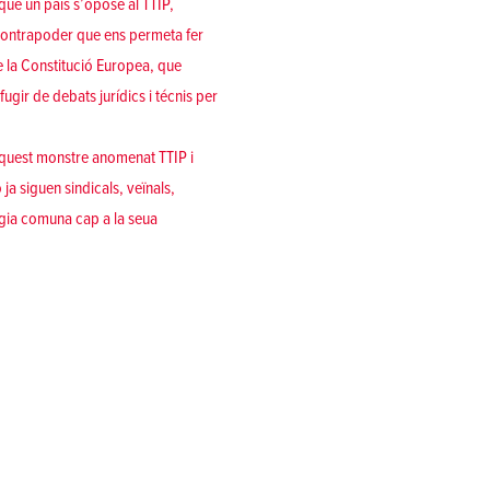
que un país s’opose al TTIP,
n contrapoder que ens permeta fer
de la Constitució Europea, que
ugir de debats jurídics i técnis per
a aquest monstre anomenat TTIP i
a siguen sindicals, veïnals,
tègia comuna cap a la seua