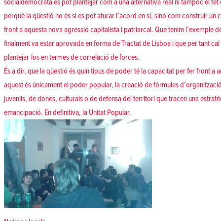
socialdemòcrata es pot plantejar com a una alternativa real ni tampoc el fet 
perquè la qüestió no és si es pot aturar l’acord en sí, sinó com construir u
front a aquesta nova agressió capitalista i patriarcal. Que tenim l’exemple 
finalment va estar aprovada en forma de Tractat de Lisboa i que per tant cal f
plantejar-los en termes de correlació de forces.
És a dir, que la qüestió és quin tipus de poder té la capacitat per fer front 
aquest és únicament el poder popular, la creació de fórmules d’organització j
juvenils, de dones, culturals o de defensa del territori que tracen una estra
emancipació. En definitiva, la Unitat Popular.