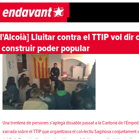
Skip to content
[l'Alcoià] Lluitar contra el TTIP vol di
i construir poder popular
Una trentena de persones s’aplegà dissabte passat a la Cantonà de l’Empedrat
xarrada sobre el TTIP que organitzava el col•lectiu Saginosa conjuntament