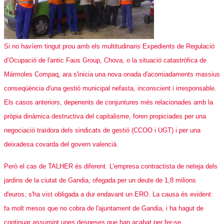
Si no havíem tingut prou amb els multitudinaris Expedients de Regulació
d’Ocupació de l'antic Faus Group, Chova, o la situació catastròfica de
Mármoles Compaq, ara s'inicia una nova onada d'acomiadaments massius
conseqüència d'una gestió municipal nefasta, inconscient i irresponsable.
Els casos anteriors, depenents de conjuntures més relacionades amb la
pròpia dinàmica destructiva del capitalisme, foren propiciades per una
negociació traïdora dels sindicats de gestió (CCOO i UGT) i per una
deixadesa covarda del govern valencià.
Però el cas de TALHER és diferent. L'empresa contractista de neteja dels
jardins de la ciutat de Gandia, ofegada per un deute de 1,8 milions
d'euros, s'ha vist obligada a dur endavant un ERO. La causa és evident:
fa molt mesos que no cobra de l'ajuntament de Gandia, i ha hagut de
continuar assumint unes despeses que han acabat per fer-se