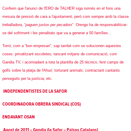
Confiem que l'anunci de l'ERO de TALHER siga només en el fons una
mesura de pressió de cara a l'ajuntament, però com sempre amb la classe
treballadora, “
paguen justos per pecadors
”. Orengo ha de responsabilitzar-
se del sofriment i les penalitats que va a generar a 50 famílies…
Torró, com a “bon empresari”, sap també com se solucionen aquestes
coses: privatitzant escoletes; tancant mitjans de comunicació, com
Gandia TV, i acomiadant a tota la plantilla de 25 tècnics; fent camps de
golfs sobre la platja de l'Ahuir; torturant animals; contractant cantants
perseguits per la justícia; etc.
INDEPENDENTISTES DE LA SAFOR
COORDINADORA OBRERA SINDICAL (COS)
ENDAVANT OSAN
Agost de 2011 – Gandia (la Safor – Països Catalans)