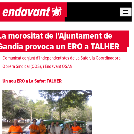
Skip to content
La morositat de l'Ajuntament de
Gandia provoca un ERO a TALHER
Comunicat conjunt d'Independentistes de La Safor, la Coordinadora
Obrera Sindical (COS), i Endavant OSAN
Un nou ERO a La Safor: TALHER