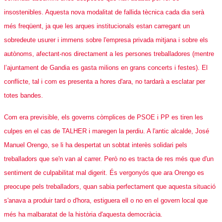
insostenibles. Aquesta nova modalitat de fallida tècnica cada dia serà
més freqüent, ja que les arques institucionals estan carregant un
sobredeute usurer i immens sobre l'empresa privada mitjana i sobre els
autònoms, afectant-nos directament a les persones treballadores (mentre
l’ajuntament de Gandia es gasta milions en grans concerts i festes). El
conflicte, tal i com es presenta a hores d'ara, no tardarà a esclatar per
totes bandes.
Com era previsible, els governs còmplices de PSOE i PP es tiren les
culpes en el cas de TALHER i maregen la perdiu. A l'antic alcalde, José
Manuel Orengo, se li ha despertat un sobtat interès solidari pels
treballadors que se'n van al carrer. Però no es tracta de res més que d'un
sentiment de culpabilitat mal digerit. És vergonyós que ara Orengo es
preocupe pels treballadors, quan sabia perfectament que aquesta situació
s'anava a produir tard o d'hora, estiguera ell o no en el govern local que
més ha malbaratat de la història d'aquesta democràcia.