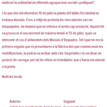
sindical i la solidaritat de diferents agrupacions socials i polítiques".
I és que des del divendres 10 de juliol la planta del Vallès Occidental es
trobava aturada. Com a mitjà de protesta les mercaderies van ser
bloquejades, de manera que no entrava ni sortia cap producte. Aquest fet
va provocar el seu moment de màxima tensió el 13 de juliol, quan va
intervenir el cos d’antiavalots dels Mossos d’Esquadra. Tot i que no era la
primera vegada que es presentaven a la fàbrica des que comencessin les
mobilitzacions, la policia va arribar amb cinc furgonetes i es va situar en
posició de carregar per tal de retirar un treballador que s’havia encadenat
a la porta.
Posted in
Noticies locals
Navegació
d'entrades
Anterior:
Següent:
Anterior
Següent