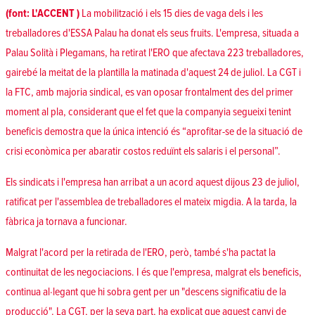
(font:
L'ACCENT
)
La mobilització i els 15 dies de vaga dels i les
treballadores d'ESSA Palau ha donat els seus fruits. L'empresa, situada a
Palau Solità i Plegamans, ha retirat l'ERO que afectava 223 treballadores,
gairebé la meitat de la plantilla la matinada d'aquest 24 de juliol. La CGT i
la FTC, amb majoria sindical, es van oposar frontalment des del primer
moment al pla, considerant que el fet que la companyia segueixi tenint
beneficis demostra que la única intenció és “aprofitar-se de la situació de
crisi econòmica per abaratir costos reduïnt els salaris i el personal”.
Els sindicats i l'empresa han arribat a un acord aquest dijous 23 de juliol,
ratificat per l'assemblea de treballadores el mateix migdia. A la tarda, la
fàbrica ja tornava a funcionar.
Malgrat l'acord per la retirada de l'ERO, però, també s'ha pactat la
continuitat de les negociacions. I és que l'empresa, malgrat els beneficis,
continua al·legant que hi sobra gent per un "descens significatiu de la
producció". La CGT, per la seva part, ha explicat que aquest canvi de