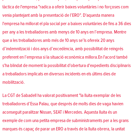
tàctica de l'empresa "radica a oferir baixes voluntàries i no forçoses com
venia plantejant amb la presentació de l’ERO". D'aquesta manera
l'empresa ha millorat el pla social per a baixes voluntàries de fins a 36 dies
per any a les treballadores amb menys de 10 anys en l’empresa. Mentre
que a les treballadores amb més de 10 anys se’ls ofereix 20 anys
d’indemnització i dos anys d’excedència, amb possibilitat de reingrés
preferent en l’empresa si la situació econòmica millora.En l'acord també
s'ha blindat de moment la possibilitat d'obertura d'expedients disciplinaris
a treballadors implicats en diversos incidents en els últims dies de
mobilització.
La CGT de Sabadell ha valorat positivament "la lluita exemplar de les
treballadores d’Essa Palau, que després de molts dies de vaga havien
aconseguit paralitzar Nissan, SEAT i Mercedes. Aquesta lluita és un
exemple de com una petita empresa de subministraments per a les grans
marques és capaç de parar un ERO a través de la lluita obrera, la unitat