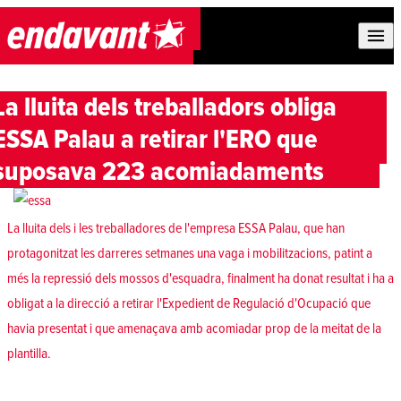
Skip to content
La lluita dels treballadors obliga
ESSA Palau a retirar l'ERO que
suposava 223 acomiadaments
La lluita dels i les treballadores de l'empresa ESSA Palau, que
han
protagonitzat les darreres setmanes una vaga i mobilitzacions
, patint a
més la repressió dels mossos d'esquadra, finalment ha donat resultat i ha a
obligat a la direcció a retirar l'Expedient de Regulació d'Ocupació que
havia presentat i que amenaçava amb acomiadar prop de la meitat de la
plantilla.