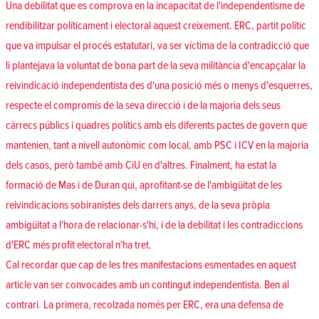
Una debilitat que es comprova en la incapacitat de l'independentisme de
rendibilitzar políticament i electoral aquest creixement. ERC, partit polític
que va impulsar el procés estatutari, va ser víctima de la contradicció que
li plantejava la voluntat de bona part de la seva militància d'encapçalar la
reivindicació independentista des d'una posició més o menys d'esquerres,
respecte el compromís de la seva direcció i de la majoria dels seus
càrrecs públics i quadres polítics amb els diferents pactes de govern que
mantenien, tant a nivell autonòmic com local, amb PSC i ICV en la majoria
dels casos, però també amb CiU en d'altres. Finalment, ha estat la
formació de Mas i de Duran qui, aprofitant-se de l'ambigüitat de les
reivindicacions sobiranistes dels darrers anys, de la seva pròpia
ambigüitat a l'hora de relacionar-s'hi, i de la debilitat i les contradiccions
d'ERC més profit electoral n'ha tret.
Cal recordar que cap de les tres manifestacions esmentades en aquest
article van ser convocades amb un contingut independentista. Ben al
contrari. La primera, recolzada només per ERC, era una defensa de