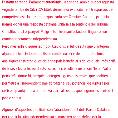
l'estatut sortit del Parlament autonòmic; la segona, amb el suport aquesta
vegada també de CiU i ICV-EUiA, demanava explícitament traspassos de
competències; i la tercera, organitzada per Òmnium Cultural, pretenia
només donar una resposta catalana unitària a la sentència del Tribunal
Constitucional espanyol. Malgrat tot, les manifestacions tingueren un
contingut netament independentista.
Però més enllà d'aquestes mobilitzacions, el full de ruta que plantegen
alguns sectors independentistes conté una sèrie de contradiccions
analítiques i estratègiques els principals beneficiaris de les quals, més enllà
de la seva bona fe, són l'autonomisme i, en última instància l'Estat. Val la
pena reflexionar-hi, perquè plantegen alguns dels reptes que podrien
permetre a l'independentisme aprofitar el seu potencial de ruptura per
créixer i plantejar una alternativa clara als estats que neguen els drets del
poble català.
Algunes d'aquestes debilitats són l'abandonament dels Països Catalans
per reduir la lluita independentista al marc territorial definit per la