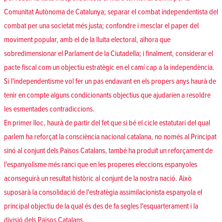
Comunitat Autònoma de Catalunya; separar el combat independentista del
combat per una societat més justa; confondre i mesclar el paper del
moviment popular, amb el de la lluita electoral, alhora que
sobredimensionar el Parlament de la Ciutadella; i finalment, considerar el
pacte fiscal com un objectiu estratègic en el camí cap a la independència.
Si l'independentisme vol fer un pas endavant en els propers anys haurà de
tenir en compte alguns condicionants objectius que ajudarien a resoldre
les esmentades contradiccions.
En primer lloc, haurà de partir del fet que si bé el cicle estatutari del qual
parlem ha reforçat la consciència nacional catalana, no només al Principat
sinó al conjunt dels Països Catalans, també ha produït un reforçament de
l'espanyolisme més ranci que en les properes eleccions espanyoles
aconseguirà un resultat històric al conjunt de la nostra nació. Això
suposarà la consolidació de l'estratègia assimilacionista espanyola el
principal objectiu de la qual és des de fa segles l'esquarterament i la
divisió dels Països Catalans.