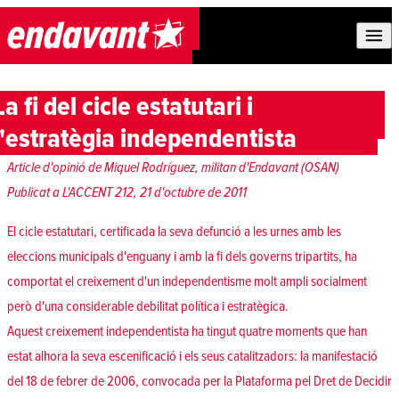
Skip to content
La fi del cicle estatutari i
l'estratègia independentista
Article d'opinió de Miquel Rodríguez, militan d'Endavant (OSAN)
Publicat a L'ACCENT 212, 21 d'octubre de 2011
El cicle estatutari, certificada la seva defunció a les urnes amb les
eleccions municipals d'enguany i amb la fi dels governs tripartits, ha
comportat el creixement d'un independentisme molt ampli socialment
però d'una considerable debilitat política i estratègica.
Aquest creixement independentista ha tingut quatre moments que han
estat alhora la seva escenificació i els seus catalitzadors: la manifestació
del 18 de febrer de 2006, convocada per la Plataforma pel Dret de Decidir